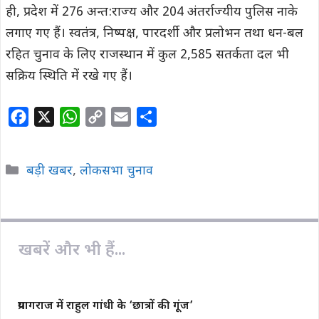
ही, प्रदेश में 276 अन्त:राज्य और 204 अंतर्राज्यीय पुलिस नाके
लगाए गए हैं। स्वतंत्र, निष्पक्ष, पारदर्शी और प्रलोभन तथा धन-बल
रहित चुनाव के लिए राजस्थान में कुल 2,585 सतर्कता दल भी
सक्रिय स्थिति में रखे गए हैं।
F
X
W
C
E
S
a
h
o
m
h
c
a
p
a
a
Categories
बड़ी खबर
,
लोकसभा चुनाव
e
t
y
i
r
b
s
L
l
e
o
A
i
o
p
n
खबरें और भी हैं...
k
p
k
प्रयागराज में राहुल गांधी के ‘छात्रों की गूंज’