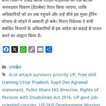
सभी जिलों में एसिड अटैक पीड़ित महिलाओं का एक सटीक
जनपदवार विवरण (डेटाबेस) तैयार किया जाएगा, ताकि
अधिकारियों को उन तक पहुंचने और उन्हें सीधे इस मुफ्त ट्रेनिंग
योजना से जोड़ने में आसानी हो सके। मिशन निदेशक ने सभी
संबंधित विभागों के अधिकारियों से इस आदेश का कड़ाई से पालन
करने का आह्वान किया है।
F
X
W
C
E
S
a
h
o
m
h
c
a
p
a
a
Categories
उत्तरप्रदेश
e
t
y
i
r
Tags
Acid attack survivors priority UP
,
Free skill
b
s
L
l
e
training Uttar Pradesh
o
A
i
,
Kapil Dev Agrawal
o
p
n
statement
,
Pulkit Khare IAS directive
,
Rights of
k
p
k
Persons with Disabilities Act 2016
,
UP govt job-
oriented courses
,
UP Skill Development Mission