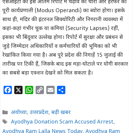
एसआईटी की इस अंतिम रिपोर्ट में चढ़ावे की चोरी और हेरफेर की
पूरी कार्यप्रणाली (Modus Operandi) का ब्योरा होगा। इसके
साथ ही, मंदिर की इंटरनल सिक्योरिटी और निगरानी व्यवस्था में
कहां-कहां गंभीर चूक या कमियां (Security Lapses) रहीं,
इसका भी बिंदुवार उल्लेख होगा। रिपोर्ट में सुरक्षा और प्रबंधन से
जुड़े जिम्मेदार अधिकारियों व कर्मचारियों की भूमिका को भी
रेखांकित किया गया है। अब पूरे प्रदेश की निगाहें 15 जुलाई की
तारीख पर टिकी हैं, जिसके बाद इस महा-घोटाले पर योगी सरकार
का सबसे बड़ा एक्शन देखने को मिल सकता है।
F
X
W
C
E
S
a
h
o
m
h
c
a
p
a
a
Categories
अयोध्या
,
उत्तरप्रदेश
,
बड़ी खबर
e
t
y
i
r
Tags
Ayodhya Donation Scam Accused Arrest
,
b
s
L
l
e
Ayodhya Ram Lalla News Today
o
A
i
,
Ayodhya Ram