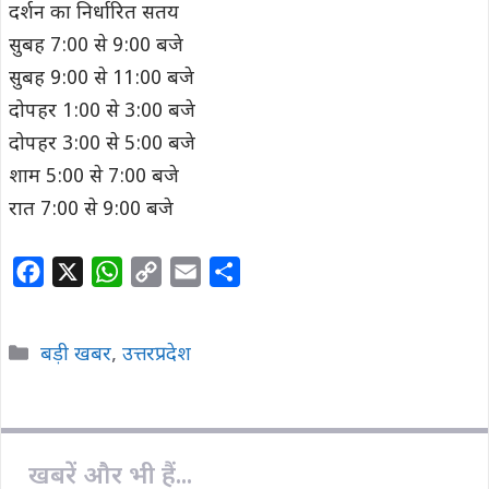
दर्शन का निर्धारित सतय
सुबह 7:00 से 9:00 बजे
सुबह 9:00 से 11:00 बजे
दोपहर 1:00 से 3:00 बजे
दोपहर 3:00 से 5:00 बजे
शाम 5:00 से 7:00 बजे
रात 7:00 से 9:00 बजे
F
X
W
C
E
S
a
h
o
m
h
c
a
p
a
a
Categories
बड़ी खबर
,
उत्तरप्रदेश
e
t
y
i
r
b
s
L
l
e
o
A
i
o
p
n
खबरें और भी हैं...
k
p
k