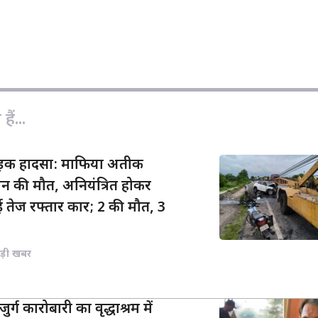
o
m
h
p
a
a
y
i
r
L
l
e
i
n
ैं...
k
सड़क हादसा: माफिया अतीक
न की मौत, अनियंत्रित होकर
 तेज रफ्तार कार; 2 की मौत, 3
ड़ी खबर
ुर्ग कारोबारी का वृद्धाश्रम में