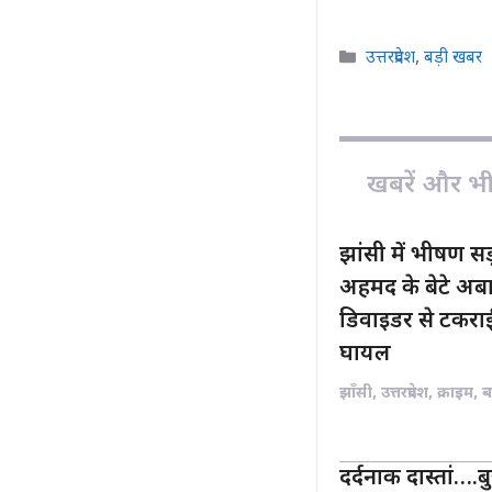
a
h
c
a
Categories
उत्तरप्रदेश
,
बड़ी खबर
e
t
b
s
o
A
o
p
खबरें और भी ह
k
p
झांसी में भीषण 
अहमद के बेटे अबा
डिवाइडर से टकराई
घायल
झाँसी
,
उत्तरप्रदेश
,
क्राइम
,
ब
दर्दनाक दास्तां….बुज