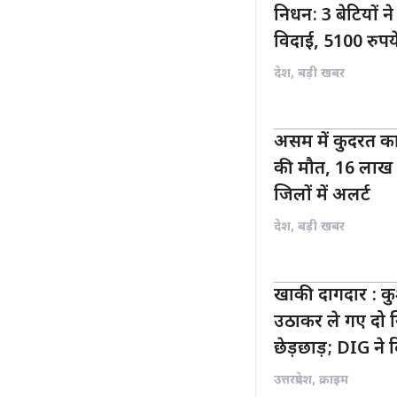
निधन: 3 बेटियों 
विदाई, 5100 रु
देश
,
बड़ी खबर
असम में कुदरत क
की मौत, 16 लाख स
जिलों में अलर्ट
देश
,
बड़ी खबर
खाकी दागदार : कु
उठाकर ले गए दो सि
छेड़छाड़; DIG ने 
उत्तरप्रदेश
,
क्राइम