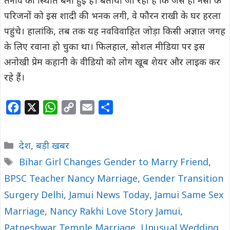
तनाव की स्थिति बनी हुई है। बताया जा रहा है कि जैसे ही नैंसी के
परिजनों को इस शादी की भनक लगी, वे फौरन राखी के घर हरला
पहुंचे। हालांकि, तब तक यह नवविवाहित जोड़ा किसी अज्ञात जगह
के लिए रवाना हो चुका था। फिलहाल, सोशल मीडिया पर इस
अनोखी प्रेम कहानी के वीडियो को लोग खूब शेयर और लाइक कर
रहे हैं।
F
X
W
C
E
S
a
h
o
m
h
c
a
p
a
a
Categories
देश
,
बड़ी खबर
e
t
y
i
r
Tags
Bihar Girl Changes Gender to Marry Friend
,
b
s
L
l
e
BPSC Teacher Nancy Marriage
o
A
i
,
Gender Transition
o
p
n
Surgery Delhi
,
Jamui News Today
,
Jamui Same Sex
k
p
k
Marriage
,
Nancy Rakhi Love Story Jamui
,
Patneshwar Temple Marriage
,
Unusual Wedding