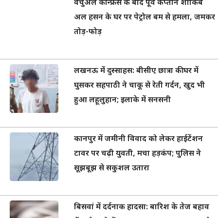
वर्चुअल कॉन्फ्रेंस के बाद पूर्व कप्तान शाकिब
अल हसन के घर पर पेट्रोल बम से हमला, जमकर
तोड़-फोड़
लखनऊ में दुस्साहस: बीसीए छात्रा की घर में
घुसकर सहपाठी ने चाकू से रेती गर्दन, खुद भी
हुआ लहूलुहान; इलाके में सनसनी
कानपुर में जमीनी विवाद को लेकर हाईटेंशन
टावर पर चढ़ी युवती, मचा हड़कंप; पुलिस ने
सूझबूझ से सकुशल उतारा
बिसवां में दर्दनाक हादसा: बारिश के तेज बहाव