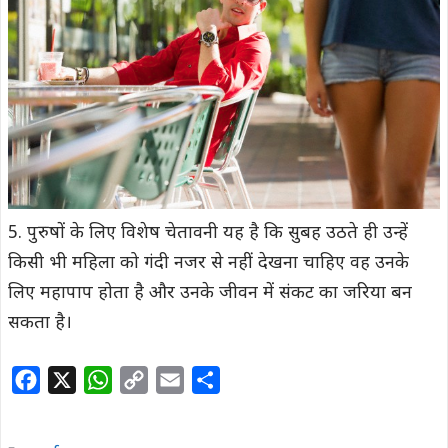
5. पुरुषों के लिए विशेष चेतावनी यह है कि सुबह उठते ही उन्हें
किसी भी महिला को गंदी नजर से नहीं देखना चाहिए वह उनके
लिए महापाप होता है और उनके जीवन में संकट का जरिया बन
सकता है।
F
X
W
C
E
S
a
h
o
m
h
c
a
p
a
a