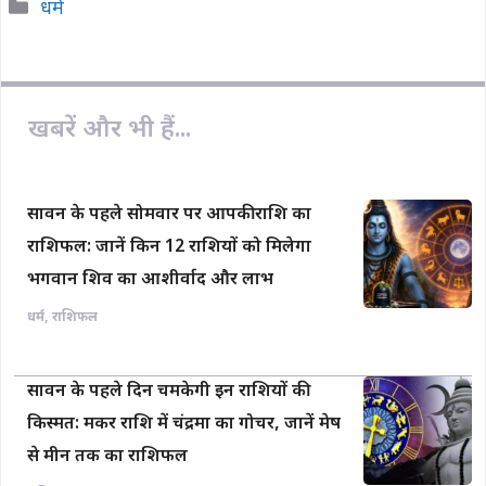
Categories
धर्म
e
t
y
i
r
b
s
L
l
e
o
A
i
o
p
n
खबरें और भी हैं...
k
p
k
सावन के पहले सोमवार पर आपकी राशि का
राशिफल: जानें किन 12 राशियों को मिलेगा
भगवान शिव का आशीर्वाद और लाभ
धर्म
,
राशिफल
सावन के पहले दिन चमकेगी इन राशियों की
किस्मत: मकर राशि में चंद्रमा का गोचर, जानें मेष
से मीन तक का राशिफल