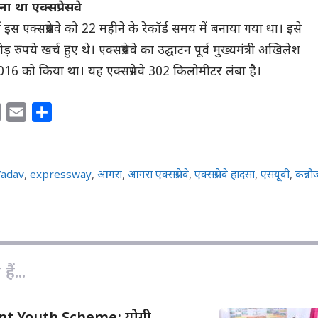
ा था एक्सप्रेसवे
स एक्सप्रेसवे को 22 महीने के रेकॉर्ड समय में बनाया गया था। इसे
 रुपये खर्च हुए थे। एक्सप्रेसवे का उद्घाटन पूर्व मुख्यमंत्री अखिलेश
16 को किया था। यह एक्सप्रेसवे 302 किलोमीटर लंबा है।
C
E
S
o
m
h
p
a
a
y
i
r
Yadav
,
expressway
,
आगरा
,
आगरा एक्सप्रेसवे
,
एक्सप्रेसवे हादसा
,
एसयूवी
,
कन्नौ
L
l
e
i
n
k
ैं...