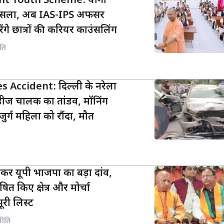
t Youth Scheme: योगी
फैसला, अब IAS-IPS अफसर
रेंगे छात्रों की करियर काउंसलिंग
ति
 Accident: दिल्ली के नरेला
्सिडीज चालक का तांडव, मॉनिंग
र्ग महिला को रौंदा, मौत
कर यूपी भाजपा का बड़ा दांव,
ित किए क्षेत्र और मोर्चा
पूरी लिस्ट
नीति