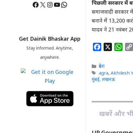
Facebook
X
Instagram
YouTube
WhatsApp
पिछली सरकार में बन
समाजवादी सरकार में इ
बनाने में 13,200 करोड़
यादव ने 21 नवंबर 20
Get Dainik Bhaskar App
F
X
W
Stay informed. Anytime,
a
h
anywhere.
c
a
Categories
प्रदेश
e
t
Tags
agra
,
Akhilesh 
b
s
मुंबई
,
लखनऊ
o
A
o
p
k
p
खबरें और भी ह