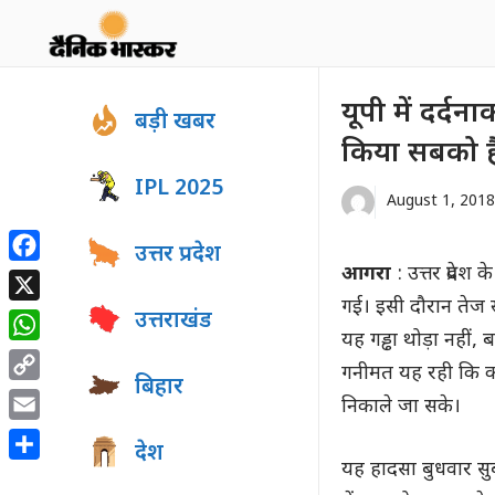
Skip
to
content
यूपी में दर्द
बड़ी खबर
किया सबको ह
IPL 2025
August 1, 2018
उत्तर प्रदेश
आगरा
: उत्तर प्रदे
Facebook
गई। इसी दौरान तेज स
X
उत्तराखंड
यह गड्ढा थोड़ा नही
WhatsApp
गनीमत यह रही कि कार
बिहार
Copy
निकाले जा सके।
Link
Email
देश
यह हादसा बुधवार सुब
Share