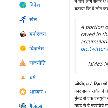
में चार लोग सवार थे 
विदेश
बताया कि वे लोग कन्न
खेल
A portion 
मनोरंजन
caved in th
accumulatio
बिज़नेस
pic.twitte
राजनीति
— TIMES 
धर्म
जीपीएस ने दिया ध
कार सवार रचित ने म
भास्कर +
मुंबई से एक एसयूवी 
मदद से वे एक्सप्रे
गैजेट्स