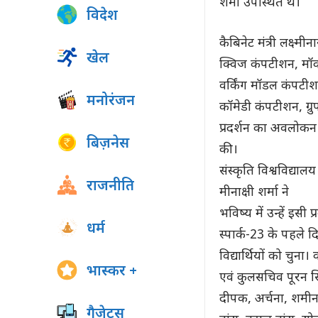
शर्मा उपस्थित थे।
विदेश
कैबिनेट मंत्री लक्ष्म
खेल
क्विज कंपटीशन, मॉकटे
वर्किंग मॉडल कंपटीशन
मनोरंजन
कॉमेडी कंपटीशन, ग्रुप
प्रदर्शन का अवलोकन 
बिज़नेस
की।
संस्कृति विश्वविद्या
राजनीति
मीनाक्षी शर्मा ने
भविष्य में उन्हें इसी
धर्म
स्पार्क-23 के पहले दि
विद्यार्थियों को चुना
भास्कर +
एवं कुलसचिव पूरन सिं
दीपक, अर्चना, शमीन, प
गैजेट्स