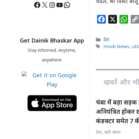
चंदेल, श्री विंसेंट 
Facebook
X
Instagram
YouTube
WhatsApp
F
X
W
a
h
c
a
Categories
देश
Get Dainik Bhaskar App
e
t
Tags
Hindi News
,
ut
Stay informed. Anytime,
b
s
anywhere.
o
A
o
p
k
p
खबरें और भी ह
चंबा में बड़ा सड़क
अनियंत्रित होकर ख
कंडक्टर समेत 7 
देश
,
बड़ी खबर