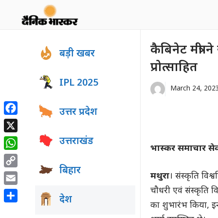
Skip
to
content
कैबिनेट मंत्री 
बड़ी खबर
प्रोत्साहित
IPL 2025
March 24, 202
उत्तर प्रदेश
Facebook
X
उत्तराखंड
भास्कर समाचार से
WhatsApp
बिहार
Copy
मथुरा
। संस्कृति विश्व
Link
चौधरी एवं संस्कृति व
Email
देश
का शुभारंभ किया, इनक
Share