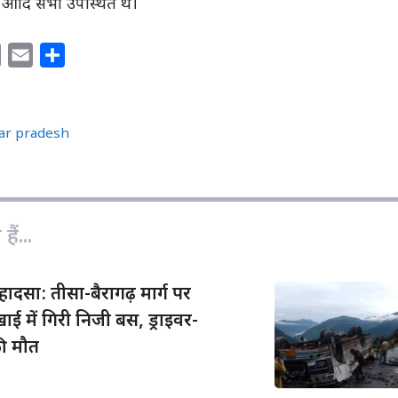
बालू आदि सभी उपस्थित थे।
C
E
S
o
m
h
p
a
a
y
i
r
tar pradesh
L
l
e
i
n
k
ैं...
 हादसा: तीसा-बैरागढ़ मार्ग पर
ाई में गिरी निजी बस, ड्राइवर-
की मौत