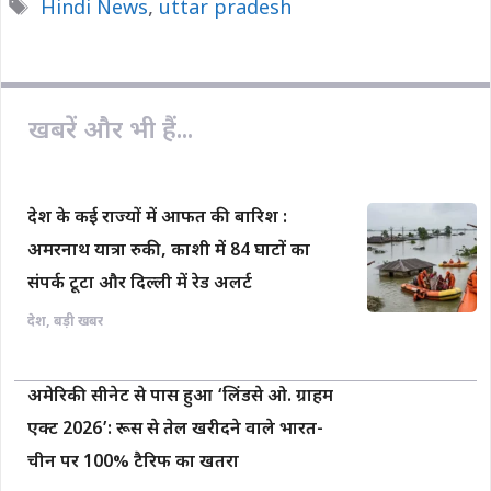
Tags
Hindi News
,
uttar pradesh
b
s
L
l
e
o
A
i
o
p
n
k
p
k
खबरें और भी हैं...
देश के कई राज्यों में आफत की बारिश :
अमरनाथ यात्रा रुकी, काशी में 84 घाटों का
संपर्क टूटा और दिल्ली में रेड अलर्ट
देश
,
बड़ी खबर
अमेरिकी सीनेट से पास हुआ ‘लिंडसे ओ. ग्राहम
एक्ट 2026’: रूस से तेल खरीदने वाले भारत-
चीन पर 100% टैरिफ का खतरा