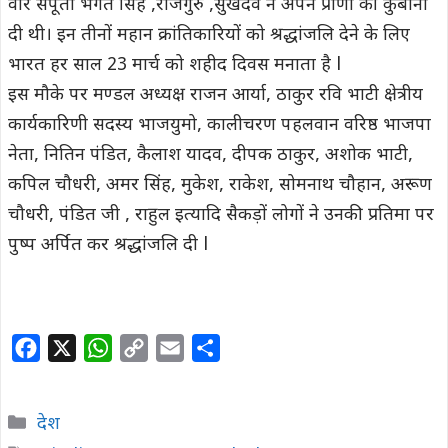
वीर सपूतों भगत सिंह ,राजगुरु ,सुखदेव ने अपने प्राणों की कुर्बानी
दी थी। इन तीनों महान क्रांतिकारियों को श्रद्धांजलि देने के लिए
भारत हर साल 23 मार्च को शहीद दिवस मनाता है l
इस मौके पर मण्डल अध्यक्ष राजन आर्या, ठाकुर रवि भाटी क्षेत्रीय
कार्यकारिणी सदस्य भाजयुमो, कालीचरण पहलवान वरिष्ठ भाजपा
नेता, नितिन पंडित, कैलाश यादव, दीपक ठाकुर, अशोक भाटी,
कपिल चौधरी, अमर सिंह, मुकेश, राकेश, सोमनाथ चौहान, अरूण
चौधरी, पंडित जी , राहुल इत्यादि सैकड़ों लोगों ने उनकी प्रतिमा पर
पुष्प अर्पित कर श्रद्धांजलि दी l
F
X
W
C
E
S
a
h
o
m
h
c
a
p
a
a
Categories
देश
e
t
y
i
r