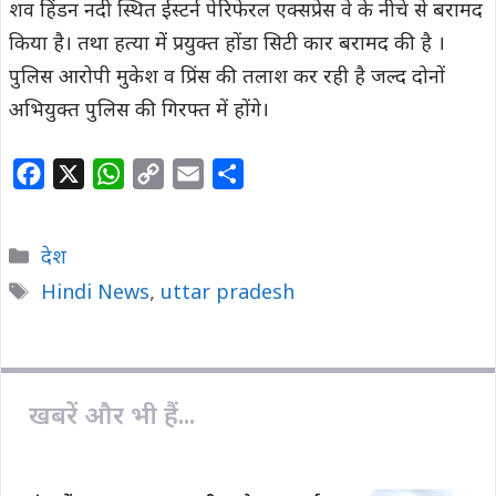
शव हिंडन नदी स्थित ईस्टर्न पेरिफेरल एक्सप्रेस वे के नीचे से बरामद
किया है। तथा हत्या में प्रयुक्त होंडा सिटी कार बरामद की है ।
पुलिस आरोपी मुकेश व प्रिंस की तलाश कर रही है जल्द दोनों
अभियुक्त पुलिस की गिरफ्त में होंगे।
F
X
W
C
E
S
a
h
o
m
h
c
a
p
a
a
Categories
देश
e
t
y
i
r
Tags
Hindi News
,
uttar pradesh
b
s
L
l
e
o
A
i
o
p
n
k
p
k
खबरें और भी हैं...