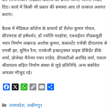
वार निर्माणाधीन मेडिकल कॉलेज की प्रगति जानी, जरूरी निर्देश
दिए। कार्य में किसी भी प्रकार की समस्या आए तो तत्काल अवगत
कराएं।
बैठक में मेडिकल कॉलेज के प्राचार्य डॉ शैलेश कुमार गोयल,
सीएमएस डॉ हर्षवर्धन, डॉ ज्योति मल्होत्रा, एक्शईएन पीडब्ल्यूडी
भवन निर्माण लखनऊ अशोक कुमार, कंसलटेंट एजेंसी डीएलएफ से
एमसी झा, सुमित रैना, एनकेजी इन्फ्राट्रक्चर वाइस प्रेसिडेंट डीके
शर्मा, प्रोजेक्ट मैनेजर पवन पांडेय, डीएसटीओ अरविंद वर्मा, एकता
श्रीवास्तव सहित निर्माण संस्था से जुड़े प्रतिनिधि, अन्य संबंधित
अफसर मौजूद रहे।
F
X
W
C
E
S
a
h
o
m
h
c
a
p
a
a
Categories
उत्तरप्रदेश
,
लखीमपुर
e
t
y
i
r