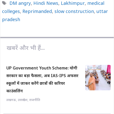
Tags
DM angry
,
Hindi News
,
Lakhimpur
,
medical
b
s
L
l
e
colleges
o
,
Reprimanded
A
i
,
slow construction
,
uttar
o
p
n
pradesh
k
p
k
खबरें और भी हैं...
UP Government Youth Scheme: योगी
सरकार का बड़ा फैसला, अब IAS-IPS अफसर
स्कूलों में जाकर करेंगे छात्रों की करियर
काउंसलिंग
लखनऊ
,
उत्तरप्रदेश
,
राजनीति