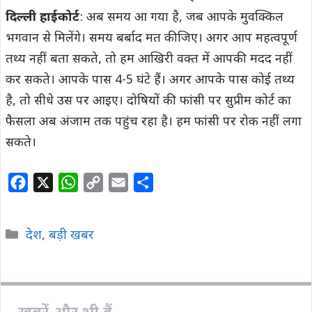
दिल्ली हाईकोर्ट
: अब समय आ गया है, जब आपके मुवक्किल
भगवान से मिलेंगे। समय बर्बाद मत कीजिए। अगर आप महत्वपूर्ण
तथ्य नहीं बता सकते, तो हम आखिरी वक्त में आपकी मदद नहीं
कर सकते। आपके पास 4-5 घंटे हैं। अगर आपके पास कोई तथ्य
है, तो सीधे उस पर आइए। दोषियों की फांसी पर सुप्रीम कोर्ट का
फैसला अब अंजाम तक पहुंच रहा है। हम फांसी पर रोक नहीं लगा
सकते।
F
X
W
C
E
S
a
h
o
m
h
c
a
p
a
a
Categories
देश
,
बड़ी खबर
e
t
y
i
r
b
s
L
l
e
o
A
i
o
p
n