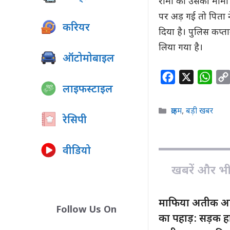
रीमा को उसकी मामी 
पर अड़ गई तो पिता ने
करियर
दिया है। पुलिस कप्
लिया गया है।
ऑटोमोबाइल
F
X
W
लाइफस्टाइल
a
h
c
a
Categories
क्राइम
,
बड़ी खबर
रेसिपी
e
t
b
s
o
A
वीडियो
o
p
खबरें और भी ह
k
p
माफिया अतीक अहम
Follow Us On
का पहाड़: सड़क हा