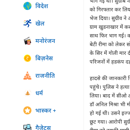
भाग गई थी। सुग्रीब न
विदेश
को गिरफ्तार कर लिया।
भेज दिया। सुग्रीव 
खेल
ग्राम खुडनाखार में क
साथ फिर भाग गई। क
मनोरंजन
बेटी रीमा को लेकर 
के सिर में गोली मा
बिज़नेस
परिजनों में हडकंप द
राजनीति
हादसे की जानकारी म
पहुंचे। पुलिस ने हत्य
धर्म
लिया। बाद में सीओ 
डॉ अनिल मिश्रा भी मौक
भास्कर +
हो गई थी। उसने इज
छूट गया। आरोपी सुग्
गैजेट्स