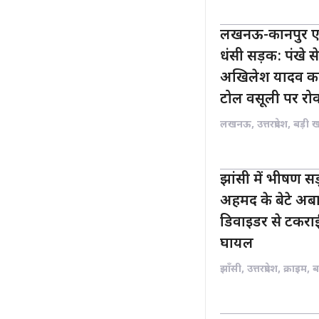
लखनऊ-कानपुर एक्स
धंसी सड़क: पंखे स
अखिलेश यादव का
टोल वसूली पर रो
लखनऊ
,
उत्तरप्रदेश
,
बड़ी 
झांसी में भीषण 
अहमद के बेटे अबा
डिवाइडर से टकराई
घायल
झाँसी
,
उत्तरप्रदेश
,
क्राइम
,
ब