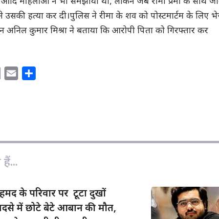
आदि महिलाओं ने भी समझाया था, लेकिन जब रीमा प्रेमी के साथ जा
 उसकी हत्या कर दी।पुलिस ने रीमा के शव को पोस्टमार्टम के लिए भ
तान अनिल कुमार मिश्रा ने बताया कि आरोपी पिता को गिरफ्तार कर
C
E
S
o
m
h
p
a
a
y
i
r
L
l
e
i
n
ैं...
k
द के परिवार पर टूटा दुखों
दसे में छोटे बेटे आबान की मौत,