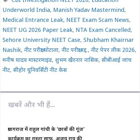
CBI Investigation NEET 2026
,
Education
b
s
L
l
e
Underworld India
o
A
i
,
Manish Yadav Mastermind
,
o
p
n
Medical Entrance Leak
,
NEET Exam Scam News
,
k
p
k
NEET UG 2026 Paper Leak
,
NTA Exam Cancelled
,
Sehore University NEET Case
,
Shubham Khairnar
Nashik
,
नीट परीक्षा घोटाला
,
नीट परीक्षा रद्द.
,
नीट पेपर लीक 2026
,
मनीष यादव मास्टरमाइंड
,
शुभम खैरनार नासिक
,
सीबीआई जांच
नीट
,
सीहोर यूनिवर्सिटी नीट केस
खबरें और भी हैं...
प्रयागराज में राहुल गांधी के ‘छात्रों की गूंज’
कार्यक्रम का रास्ता साफ, अजय राय की