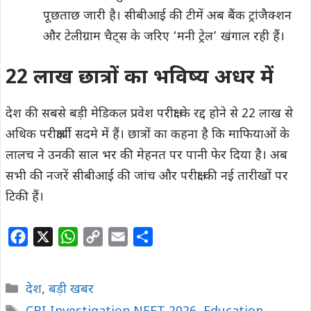
पूछताछ जारी है। सीबीआई की टीमें अब बैंक ट्रांजैक्शन
और टेलीग्राम चैट्स के जरिए ‘मनी ट्रेल’ खंगाल रही हैं।
22 लाख छात्रों का भविष्य अधर में
देश की सबसे बड़ी मेडिकल प्रवेश परीक्षा के रद्द होने से 22 लाख से
अधिक परीक्षार्थी सदमे में हैं। छात्रों का कहना है कि माफियाओं के
लालच ने उनकी साल भर की मेहनत पर पानी फेर दिया है। अब
सभी की नजरें सीबीआई की जांच और परीक्षा की नई तारीखों पर
टिकी हैं।
F
X
W
C
E
S
a
h
o
m
h
c
a
p
a
a
Categories
देश
,
बड़ी खबर
e
t
y
i
r
Tags