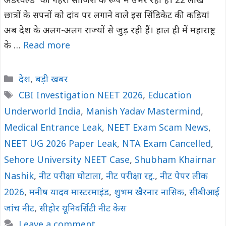
अंडरवर्ल्ड’ की गहरी साजिश के रूप में उभर रही है। 22 लाख
छात्रों के सपनों को दांव पर लगाने वाले इस सिंडिकेट की कड़ियां
अब देश के अलग-अलग राज्यों से जुड़ रही हैं। हाल ही में महाराष्ट्र
के …
Read more
Categories
देश
,
बड़ी खबर
Tags
CBI Investigation NEET 2026
,
Education
Underworld India
,
Manish Yadav Mastermind
,
Medical Entrance Leak
,
NEET Exam Scam News
,
NEET UG 2026 Paper Leak
,
NTA Exam Cancelled
,
Sehore University NEET Case
,
Shubham Khairnar
Nashik
,
नीट परीक्षा घोटाला
,
नीट परीक्षा रद्द.
,
नीट पेपर लीक
2026
,
मनीष यादव मास्टरमाइंड
,
शुभम खैरनार नासिक
,
सीबीआई
जांच नीट
,
सीहोर यूनिवर्सिटी नीट केस
Leave a comment