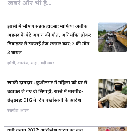
खबरें और भी हैं...
झांसी में भीषण सड़क हादसा: माफिया अतीक
अहमद के बेटे अबान की मौत, अनियंत्रित होकर
डिवाइडर से टकराई तेज रफ्तार कार; 2 की मौत,
3 घायल
झाँसी
,
उत्तरप्रदेश
,
क्राइम
,
बड़ी खबर
खाकी दागदार : कुशीनगर में महिला को घर से
उठाकर ले गए दो सिपाही, रास्ते में मारपीट-
छेड़छाड़; DIG ने दिए बर्खास्तगी के आदेश
उत्तरप्रदेश
,
क्राइम
यूपी चुनाव 2027: अखिलेश यादव का बड़ा