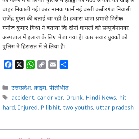
को कब्जे में ले लिया। पुलिस ने हाइड्रा की मदद से कार को खाई से
बाहर निकाली गई। कार नानक फार्म नई बस्ती कबीरगंज निवासी
राजेंद्र गुप्ता की बताई जा रही है। हजारा थाना प्रभारी निरीक्षक
मनोज कुमार मिश्रा ने बताया कि दोनों घायलों को सम्पूर्णनानगर
अस्पताल में इलाज के लिए भेजा गया है। कार सवार युवकों को
पुलिस ने हिरासत में ले लिया है।
F
X
W
C
E
S
a
h
o
m
h
c
a
p
a
a
Categories
उत्तरप्रदेश
,
क्राइम
,
पीलीभीत
e
t
y
i
r
Tags
accident
,
car driver
,
Drunk
,
Hindi News
,
hit
b
s
L
l
e
hard
o
,
Injured
A
,
Pilibhit
i
,
two youths
,
uttar pradesh
o
p
n
k
p
k