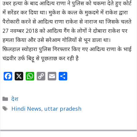
उधर हत्या के बाद आदित्य राणा ने पुलिस को चकमा देते हुए कोर्ट
में सरेंडर कर दिया था। मुकेश के कत्ल के मुकदमे में राकेश द्वारा
पैरोकारी करने से आदित्य राणा राकेश से नाराज था जिसके चलते
27 नवम्बर 2018 को आदित्य गैंग के लोगों ने दोबारा राकेश पर
हमला किया और उसे सरेआम गोलियों से भून डाला था।
फ़िलहाल स्योहारा पुलिस गिरफ्तार किए गए आदित्य राणा के भाई
चंद्रवीर उर्फ बिट्टू से पूछताछ कर रही है
F
X
W
C
E
S
a
h
o
m
h
c
a
p
a
a
Categories
देश
e
t
y
i
r
Tags
Hindi News
,
uttar pradesh
b
s
L
l
e
o
A
i
o
p
n
k
p
k