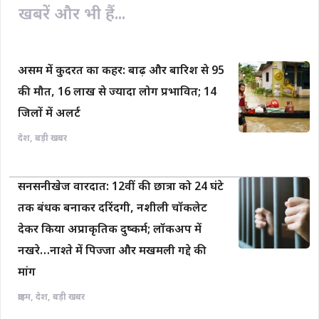
खबरें और भी हैं...
असम में कुदरत का कहर: बाढ़ और बारिश से 95
की मौत, 16 लाख से ज्यादा लोग प्रभावित; 14
जिलों में अलर्ट
देश
,
बड़ी खबर
सनसनीखेज वारदात: 12वीं की छात्रा को 24 घंटे
तक बंधक बनाकर दरिंदगी, नशीली चॉकलेट
देकर किया अप्राकृतिक दुष्कर्म; लॉकअप में
नखरे…नाश्ते में पिज्जा और मखमली गद्दे की
मांग
क्राइम
,
देश
,
बड़ी खबर