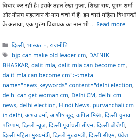
विचार कर रही है। इसके तहत रेखा गुप्ता, शिखा राय, पूनम शर्मा
और नीलम पहलवान के नाम चर्चा में हैं। इन चारों महिला विधायकों
के अलावा, एक पुरुष विधायक का नाम भी …
Read more
Categories
दिल्ली
,
भास्कर +
,
राजनीति
Tags
bjp can make old leader cm
,
DAINIK
BHASKAR
,
dalit mla
,
dalit mla can become cm
,
dalit mla can become cm"><meta
name="news_keywords" content="delhi election
,
delhi can get woman cm
,
Delhi CM
,
delhi cm
news
,
delhi election
,
Hindi News
,
purvanchali cm
in delhi
,
अभय वर्मा
,
आशीष सूद
,
कपिल मिश्रा
,
दिल्ली चुनाव
परिणाम
,
दिल्ली न्यूज
,
दिल्ली पूर्वांचली सीएम
,
दिल्ली बीजेपी
,
दिल्ली महिला मुख्यमंत्री
,
दिल्ली मुख्यमंत्री
,
दिल्ली सीएम
,
प्रवेश