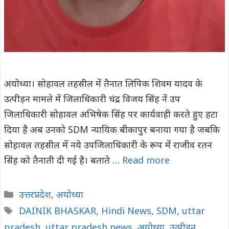
अयोध्या। सोहावल तहसील में तैनात लिपिक शिवम यादव के
उत्पीड़न मामले में जिलाधिकारी चंद्र विजय सिंह नें उप
जिलाधिकारी सोहावल अभिषेक सिंह पर कार्यवाही करते हुए हटा
दिया है अब उनको SDM न्यायिक बीकापुर बनाया गया है जबकि
सोहावल तहसील में नये उपजिलाधिकारी के रूप में राजीव रतन
सिंह को तैनाती दी गई है। बताते …
Read more
Categories
उत्तरप्रदेश
,
अयोध्या
Tags
DAINIK BHASKAR
,
Hindi News
,
SDM
,
uttar
pradesh
,
uttar pradesh news
,
अयोध्या
,
उत्पीड़न
,