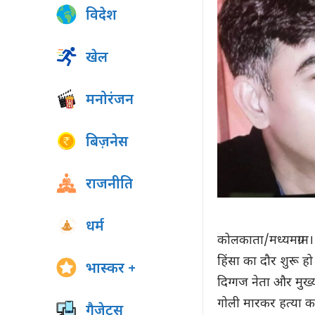
विदेश
खेल
मनोरंजन
बिज़नेस
राजनीति
धर्म
कोलकाता/मध्यमग्राम।
हिंसा का दौर शुरू हो
भास्कर +
दिग्गज नेता और मुख्य
गोली मारकर हत्या 
गैजेट्स