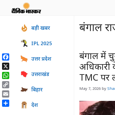
Skip
to
content
बंगाल रा
बड़ी खबर
IPL 2025
बंगाल में च
उत्तर प्रदेश
Facebook
अधिकारी क
X
उत्तराखंड
TMC पर ल
WhatsApp
May 7, 2026
by
Sha
बिहार
Copy
Link
Email
देश
Share