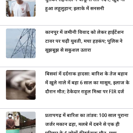
घुसकर सहपाठी ने चाकू से रेती गर्दन, खुद भी
हुआ लहूलुहान; इलाके में सनसनी
कानपुर में जमीनी विवाद को लेकर हाईटेंशन
टावर पर चढ़ी युवती, मचा हड़कंप; पुलिस ने
सूझबूझ से सकुशल उतारा
बिसवां में दर्दनाक हादसा: बारिश के तेज बहाव
में खुले नाले में बहा 6 साल का मासूम, इलाज के
दौरान मौत; ठेकेदार राहुल मिश्रा पर FIR दर्ज
प्रतापगढ़ में बारिश का तांडव: 100 साल पुराना
जर्जर मकान ढहा, मलबे में दबने से एक ही