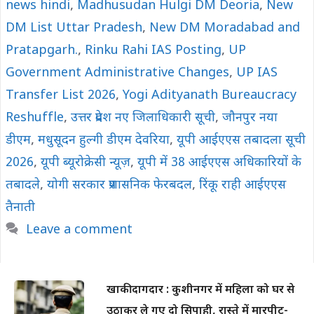
news hindi
,
Madhusudan Hulgi DM Deoria
,
New
DM List Uttar Pradesh
,
New DM Moradabad and
Pratapgarh.
,
Rinku Rahi IAS Posting
,
UP
Government Administrative Changes
,
UP IAS
Transfer List 2026
,
Yogi Adityanath Bureaucracy
Reshuffle
,
उत्तर प्रदेश नए जिलाधिकारी सूची
,
जौनपुर नया
डीएम
,
मधुसूदन हुल्गी डीएम देवरिया
,
यूपी आईएएस तबादला सूची
2026
,
यूपी ब्यूरोक्रेसी न्यूज़
,
यूपी में 38 आईएएस अधिकारियों के
तबादले
,
योगी सरकार प्रशासनिक फेरबदल
,
रिंकू राही आईएएस
तैनाती
Leave a comment
खाकी दागदार : कुशीनगर में महिला को घर से
उठाकर ले गए दो सिपाही, रास्ते में मारपीट-