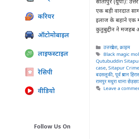
सीतापुर (यूपी): उत्त
एक बड़ी वारदात सामने
करियर
इलाज के बहाने एक म
कुतुबुद्दीन ने मजहब
ऑटोमोबाइल
Categories
उत्तरप्रदेश
,
क्राइम
लाइफस्टाइल
Tags
Black magic mol
Qutubuddin Sitapu
case
,
Sitapur Crim
रेसिपी
बदसलूकी
,
पूर्व प्रधान हिरा
रामपुर मथुरा थाना छेड़छ
Leave a comme
वीडियो
Follow Us On