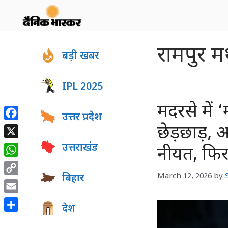
Skip
to
content
रामपुर म
बड़ी खबर
IPL 2025
मदरसे में ‘
उत्तर प्रदेश
Facebook
छेड़छाड़,
X
उत्तराखंड
नीयत, फि
WhatsApp
March 12, 2026
by
बिहार
Copy
Link
Email
देश
Share