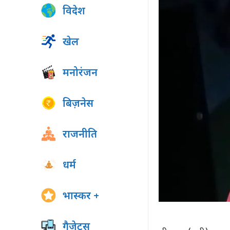
विदेश
खेल
मनोरंजन
बिज़नेस
राजनीति
धर्म
भास्कर +
गैजेट्स