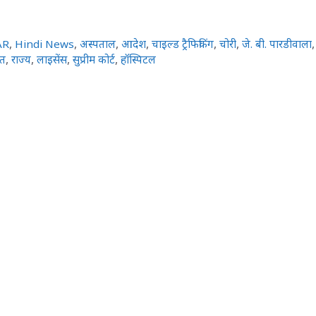
AR
,
Hindi News
,
अस्पताल
,
आदेश
,
चाइल्ड ट्रैफिकिंग
,
चोरी
,
जे. बी. पारडीवाला
,
ित
,
राज्य
,
लाइसेंस
,
सुप्रीम कोर्ट
,
हॉस्पिटल