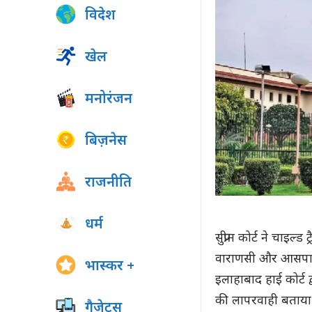
विदेश
खेल
मनोरंजन
बिज़नेस
राजनीति
धर्म
सुप्रीम कोर्ट ने चाइ
वाराणसी और आसपास के 
भास्कर +
इलाहाबाद हाई कोर्ट द
की लापरवाही बताय
गैजेट्स