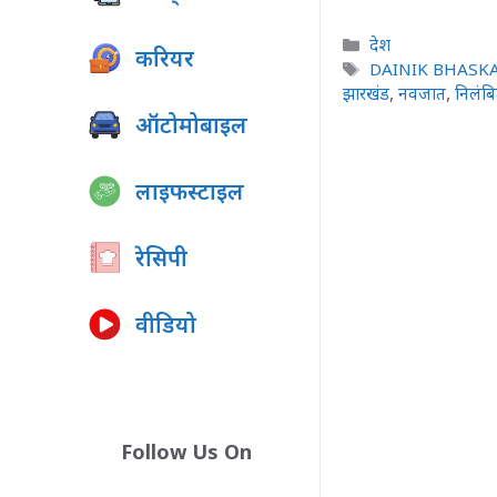
Categories
देश
करियर
Tags
DAINIK BHASK
झारखंड
,
नवजात
,
निलंब
ऑटोमोबाइल
लाइफस्टाइल
रेसिपी
वीडियो
Follow Us On