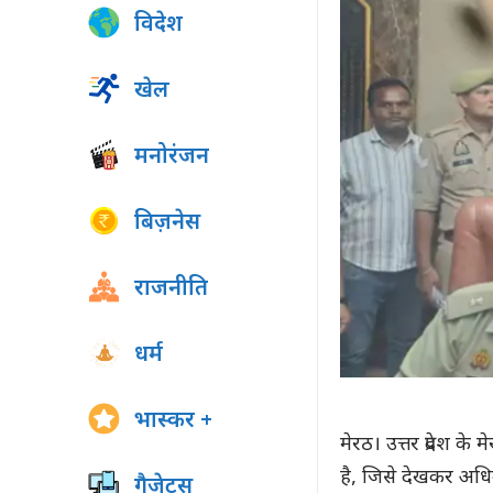
विदेश
खेल
मनोरंजन
बिज़नेस
राजनीति
धर्म
भास्कर +
मेरठ। उत्तर प्रदेश क
है, जिसे देखकर अधिका
गैजेट्स