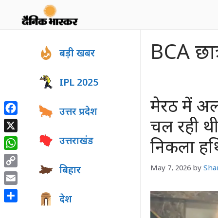
Skip
to
content
BCA छात्
बड़ी खबर
IPL 2025
मेरठ में अ
उत्तर प्रदेश
Facebook
चल रही थी 
X
उत्तराखंड
निकला हथि
WhatsApp
May 7, 2026
by
Sha
बिहार
Copy
Link
Email
देश
Share