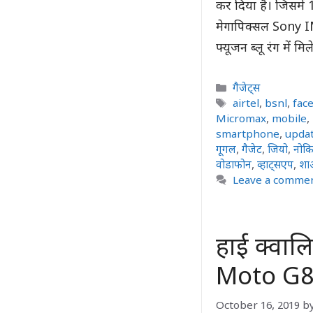
कर दिया है। जिसमें 
मेगापिक्सल Sony IM
फ्यूजन ब्लू रंग में 
Categories
गैजेट्स
Tags
airtel
,
bsnl
,
fac
Micromax
,
mobile
,
smartphone
,
upda
गूगल
,
गैजेट
,
जियो
,
नोकि
वोडाफोन
,
व्हाट्सएप
,
शा
Leave a comme
हाई क्वालि
Moto G8 P
October 16, 2019
b