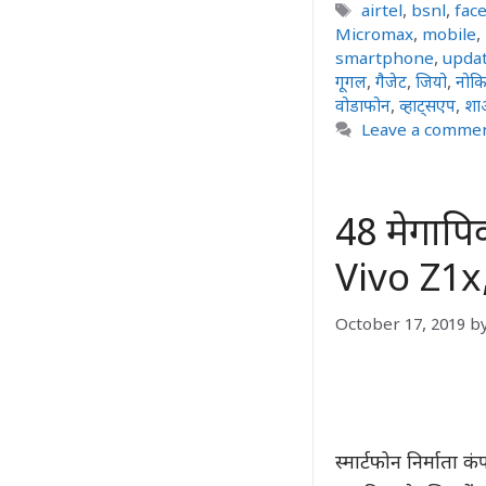
Tags
airtel
,
bsnl
,
fac
Micromax
,
mobile
,
smartphone
,
upda
गूगल
,
गैजेट
,
जियो
,
नोकि
वोडाफोन
,
व्हाट्सएप
,
शा
Leave a comme
48 मेगापिक
Vivo Z1x
October 17, 2019
b
स्मार्टफोन निर्माता 