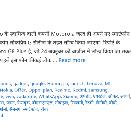
के स्वामित्व वाली कंपनी Motorola जल्द ही अपने नए स्मार्टफोन
 फोन लोकप्रिय G सीरीज के तहत लॉन्च किया जाएगा। रिपोर्ट के
 G8 Plus है, जो 24 अक्टूबर को ब्राजील में लॉन्च किया जा सक
े पहले इस फोन की कई लीक …
Read more
ebook
,
gadget
,
google
,
Honor
,
jio
,
launch
,
Lenovo
,
MI
,
Nokia
,
Offer
,
Oppo
,
plan
,
Realme
,
Redmi
,
samsung
,
te
,
vivo
,
vodafone
,
WhatsApp
,
Xiaomi
,
अपडेट
,
एयरटेल
,
ऑफर
,
ओप्पो
या
,
प्लान
,
फेसबुक
,
बीएसएनएल
,
मोबाइल
,
रियलमी
,
रेडमी
,
लेनोवो
,
वीवो
,
ओमी
,
सैमसंग
,
स्मार्टफोन
,
हॉनर
nt