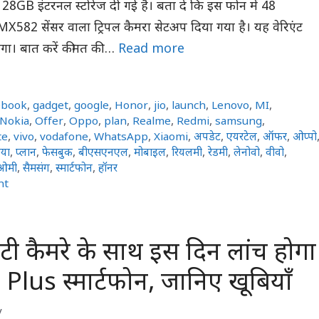
128GB इंटरनल स्टोरेज दी गई है। बता दें कि इस फोन में 48
X582 सेंसर वाला ट्रिपल कैमरा सेटअप दिया गया है। यह वेरिएंट
मिलेगा। बात करें कीमत की …
Read more
ebook
,
gadget
,
google
,
Honor
,
jio
,
launch
,
Lenovo
,
MI
,
Nokia
,
Offer
,
Oppo
,
plan
,
Realme
,
Redmi
,
samsung
,
te
,
vivo
,
vodafone
,
WhatsApp
,
Xiaomi
,
अपडेट
,
एयरटेल
,
ऑफर
,
ओप्पो
या
,
प्लान
,
फेसबुक
,
बीएसएनएल
,
मोबाइल
,
रियलमी
,
रेडमी
,
लेनोवो
,
वीवो
,
ओमी
,
सैमसंग
,
स्मार्टफोन
,
हॉनर
nt
टी कैमरे के साथ इस दिन लांच होगा
lus स्मार्टफोन, जानिए खूबियाँ
y