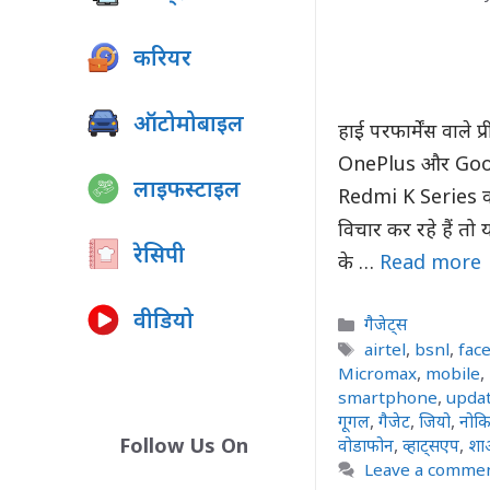
करियर
ऑटोमोबाइल
हाई परफार्मेंस वाले 
OnePlus और Goog
लाइफस्टाइल
Redmi K Series वाल
विचार कर रहे हैं त
रेसिपी
के …
Read more
वीडियो
Categories
गैजेट्स
Tags
airtel
,
bsnl
,
fac
Micromax
,
mobile
,
smartphone
,
upda
गूगल
,
गैजेट
,
जियो
,
नोकि
Follow Us On
वोडाफोन
,
व्हाट्सएप
,
शा
Leave a comme