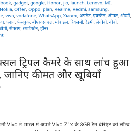
ebook
,
gadget
,
google
,
Honor
,
jio
,
launch
,
Lenovo
,
MI
,
Nokia
,
Offer
,
Oppo
,
plan
,
Realme
,
Redmi
,
samsung
,
te
,
vivo
,
vodafone
,
WhatsApp
,
Xiaomi
,
अपडेट
,
एयरटेल
,
ऑफर
,
ओप्पो
या
,
प्लान
,
फेसबुक
,
बीएसएनएल
,
मोबाइल
,
रियलमी
,
रेडमी
,
लेनोवो
,
वीवो
,
ओमी
,
सैमसंग
,
स्मार्टफोन
,
हॉनर
nt
्सल ट्रिपल कैमरे के साथ लांच हुआ
, जानिए कीमत और खूबियाँ
y
कंपनी Vivo ने भारत में अपने Vivo Z1x के 8GB रैम वेरिएंट को लॉन्च