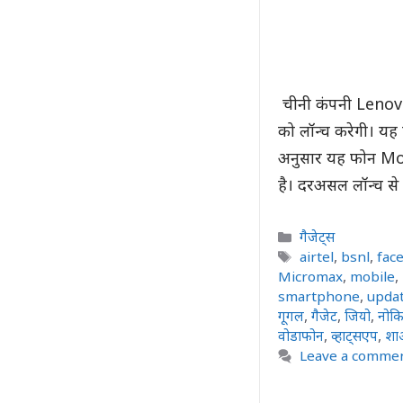
चीनी कंपनी Lenovo 
को लॉन्च करेगी। यह
अनुसार यह फोन Moto
है। दरअसल लॉन्च स
Categories
गैजेट्स
Tags
airtel
,
bsnl
,
fac
Micromax
,
mobile
,
smartphone
,
upda
गूगल
,
गैजेट
,
जियो
,
नोकि
वोडाफोन
,
व्हाट्सएप
,
शा
Leave a comme