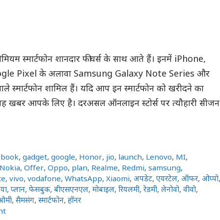
प्रीमियम स्मार्टफोन शानदार फीचर्स के साथ आते हैं। इनमें iPhone,
le Pixel के अलावा Samsung Galaxy Note Series और
े स्मार्टफोन शामिल हैं। यदि आप इन स्मार्टफोन को खरीदने का
ो यह खबर आपके लिए है। दरअसल ऑनलाइन स्टोर्स पर त्यौहारी सीजन
ebook
,
gadget
,
google
,
Honor
,
jio
,
launch
,
Lenovo
,
MI
,
Nokia
,
Offer
,
Oppo
,
plan
,
Realme
,
Redmi
,
samsung
,
te
,
vivo
,
vodafone
,
WhatsApp
,
Xiaomi
,
अपडेट
,
एयरटेल
,
ऑफर
,
ओप्पो
या
,
प्लान
,
फेसबुक
,
बीएसएनएल
,
मोबाइल
,
रियलमी
,
रेडमी
,
लेनोवो
,
वीवो
,
ओमी
,
सैमसंग
,
स्मार्टफोन
,
हॉनर
nt