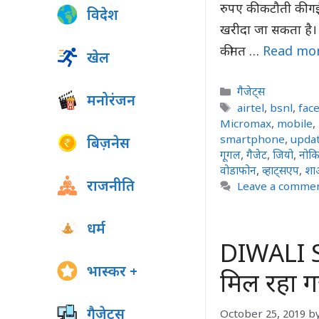
रुपए की कटौती की ग
विदेश
खरीदा जा सकता है। ब
कीमत …
Read mo
खेल
Categories
गैजेट्स
मनोरंजन
Tags
airtel
,
bsnl
,
fac
Micromax
,
mobile
,
smartphone
,
upda
बिज़नेस
गूगल
,
गैजेट
,
जियो
,
नोकि
वोडाफोन
,
व्हाट्सएप
,
शा
राजनीति
Leave a comme
धर्म
DIWALI Sa
भास्कर +
मिल रहा ग
गैजेट्स
October 25, 2019
b