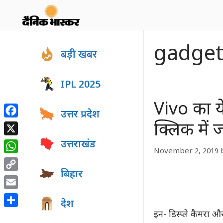
Skip
to
content
gadge
बड़ी खबर
IPL 2025
Vivo का य
उत्तर प्रदेश
Facebook
क्लिक में 
X
उत्तराखंड
November 2, 2019
WhatsApp
बिहार
Copy
Link
Email
देश
Share
इन- डिस्प्ले कैमरा 