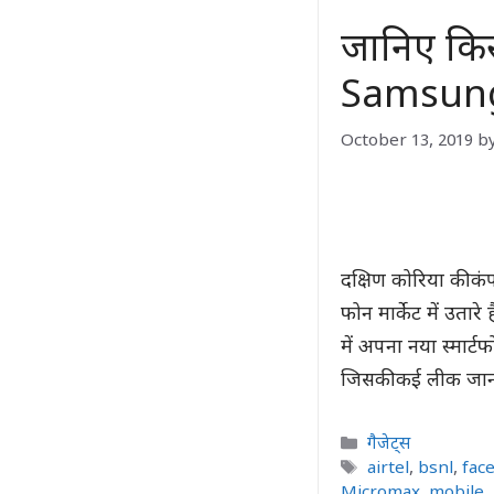
जानिए किस
Samsung 
October 13, 2019
b
दक्षिण कोरिया की 
फोन मार्केट में उतारे
में अपना नया स्मार्
जिसकी कई लीक जानका
Categories
गैजेट्स
Tags
airtel
,
bsnl
,
fac
Micromax
,
mobile
,