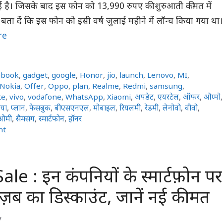
ई है। जिसके बाद इस फोन को 13,990 रुपए की शुरुआती कीमत में
ता दें कि इस फोन को इसी वर्ष जुलाई महीने में लॉन्च किया गया था
re
ebook
,
gadget
,
google
,
Honor
,
jio
,
launch
,
Lenovo
,
MI
,
Nokia
,
Offer
,
Oppo
,
plan
,
Realme
,
Redmi
,
samsung
,
te
,
vivo
,
vodafone
,
WhatsApp
,
Xiaomi
,
अपडेट
,
एयरटेल
,
ऑफर
,
ओप्पो
या
,
प्लान
,
फेसबुक
,
बीएसएनएल
,
मोबाइल
,
रियलमी
,
रेडमी
,
लेनोवो
,
वीवो
,
ओमी
,
सैमसंग
,
स्मार्टफोन
,
हॉनर
nt
le : इन कंपनियों के स्मार्टफ़ोन प
ज़ब का डिस्काउंट, जानें नई कीमत
y