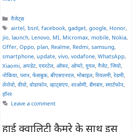
Categories
गैजेट्स
Tags
airtel
,
bsnl
,
facebook
,
gadget
,
google
,
Honor
,
jio
,
launch
,
Lenovo
,
MI
,
Micromax
,
mobile
,
Nokia
,
Offer
,
Oppo
,
plan
,
Realme
,
Redmi
,
samsung
,
smartphone
,
update
,
vivo
,
vodafone
,
WhatsApp
,
Xiaomi
,
अपडेट
,
एयरटेल
,
ऑफर
,
ओप्पो
,
गूगल
,
गैजेट
,
जियो
,
नोकिया
,
प्लान
,
फेसबुक
,
बीएसएनएल
,
मोबाइल
,
रियलमी
,
रेडमी
,
लेनोवो
,
वीवो
,
वोडाफोन
,
व्हाट्सएप
,
शाओमी
,
सैमसंग
,
स्मार्टफोन
,
हॉनर
Leave a comment
हाई क्वालिटी कैमरे के साथ इस