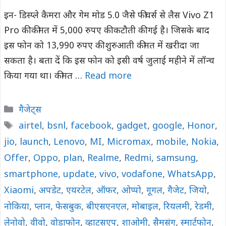
इन- डिस्प्ले कैमरा और गेम मोड 5.0 जैसे फीचर्स से लैस Vivo Z1
Pro की कीमत में 5,000 रुपए की कटौती की गई है। जिसके बाद
इस फोन को 13,990 रुपए की शुरुआती कीमत में खरीदा जा
सकता है। बता दें कि इस फोन को इसी वर्ष जुलाई महीने में लॉन्च
किया गया था। कीमत …
Read more
Categories
गैजेट्स
Tags
airtel
,
bsnl
,
facebook
,
gadget
,
google
,
Honor
,
jio
,
launch
,
Lenovo
,
MI
,
Micromax
,
mobile
,
Nokia
,
Offer
,
Oppo
,
plan
,
Realme
,
Redmi
,
samsung
,
smartphone
,
update
,
vivo
,
vodafone
,
WhatsApp
,
Xiaomi
,
अपडेट
,
एयरटेल
,
ऑफर
,
ओप्पो
,
गूगल
,
गैजेट
,
जियो
,
नोकिया
,
प्लान
,
फेसबुक
,
बीएसएनएल
,
मोबाइल
,
रियलमी
,
रेडमी
,
लेनोवो
,
वीवो
,
वोडाफोन
,
व्हाट्सएप
,
शाओमी
,
सैमसंग
,
स्मार्टफोन
,