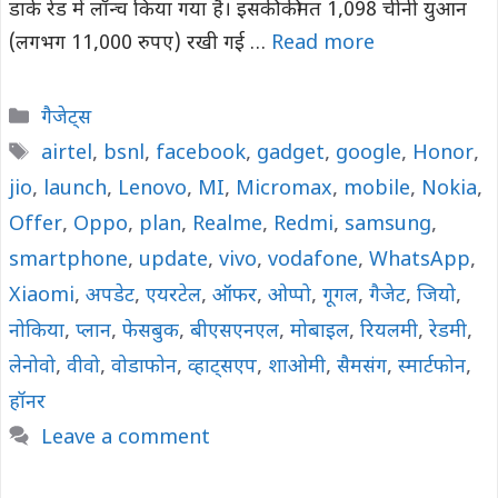
डार्क रेड में लॉन्च किया गया है। इसकी कीमत 1,098 चीनी युआन
(लगभग 11,000 रुपए) रखी गई …
Read more
Categories
गैजेट्स
Tags
airtel
,
bsnl
,
facebook
,
gadget
,
google
,
Honor
,
jio
,
launch
,
Lenovo
,
MI
,
Micromax
,
mobile
,
Nokia
,
Offer
,
Oppo
,
plan
,
Realme
,
Redmi
,
samsung
,
smartphone
,
update
,
vivo
,
vodafone
,
WhatsApp
,
Xiaomi
,
अपडेट
,
एयरटेल
,
ऑफर
,
ओप्पो
,
गूगल
,
गैजेट
,
जियो
,
नोकिया
,
प्लान
,
फेसबुक
,
बीएसएनएल
,
मोबाइल
,
रियलमी
,
रेडमी
,
लेनोवो
,
वीवो
,
वोडाफोन
,
व्हाट्सएप
,
शाओमी
,
सैमसंग
,
स्मार्टफोन
,
हॉनर
Leave a comment