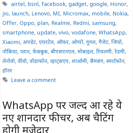
Tags
airtel
,
bsnl
,
facebook
,
gadget
,
google
,
Honor
,
jio
,
launch
,
Lenovo
,
MI
,
Micromax
,
mobile
,
Nokia
,
Offer
,
Oppo
,
plan
,
Realme
,
Redmi
,
samsung
,
smartphone
,
update
,
vivo
,
vodafone
,
WhatsApp
,
Xiaomi
,
अपडेट
,
एयरटेल
,
ऑफर
,
ओप्पो
,
गूगल
,
गैजेट
,
जियो
,
नोकिया
,
प्लान
,
फेसबुक
,
बीएसएनएल
,
मोबाइल
,
रियलमी
,
रेडमी
,
लेनोवो
,
वीवो
,
वोडाफोन
,
व्हाट्सएप
,
शाओमी
,
सैमसंग
,
स्मार्टफोन
,
हॉनर
Leave a comment
WhatsApp पर जल्द आ रहे ये
नए शानदार फीचर, अब चैटिंग
होगी मजेदार