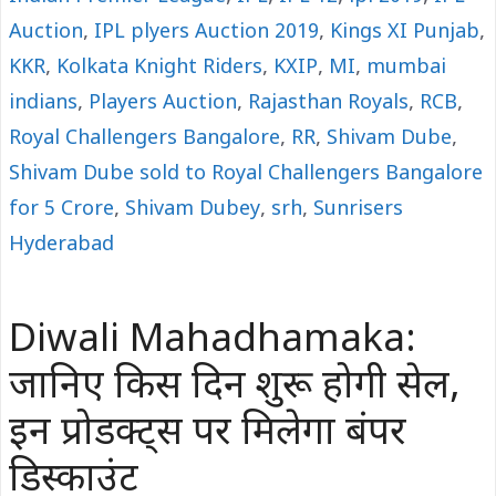
Auction
,
IPL plyers Auction 2019
,
Kings XI Punjab
,
KKR
,
Kolkata Knight Riders
,
KXIP
,
MI
,
mumbai
indians
,
Players Auction
,
Rajasthan Royals
,
RCB
,
Royal Challengers Bangalore
,
RR
,
Shivam Dube
,
Shivam Dube sold to Royal Challengers Bangalore
for 5 Crore
,
Shivam Dubey
,
srh
,
Sunrisers
Hyderabad
Diwali Mahadhamaka:
जानिए किस दिन शुरू होगी सेल,
इन प्रोडक्ट्स पर मिलेगा बंपर
डिस्काउंट