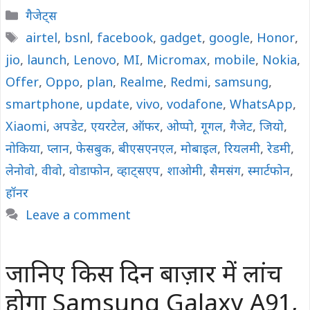
Categories
गैजेट्स
Tags
airtel
,
bsnl
,
facebook
,
gadget
,
google
,
Honor
,
jio
,
launch
,
Lenovo
,
MI
,
Micromax
,
mobile
,
Nokia
,
Offer
,
Oppo
,
plan
,
Realme
,
Redmi
,
samsung
,
smartphone
,
update
,
vivo
,
vodafone
,
WhatsApp
,
Xiaomi
,
अपडेट
,
एयरटेल
,
ऑफर
,
ओप्पो
,
गूगल
,
गैजेट
,
जियो
,
नोकिया
,
प्लान
,
फेसबुक
,
बीएसएनएल
,
मोबाइल
,
रियलमी
,
रेडमी
,
लेनोवो
,
वीवो
,
वोडाफोन
,
व्हाट्सएप
,
शाओमी
,
सैमसंग
,
स्मार्टफोन
,
हॉनर
Leave a comment
जानिए किस दिन बाज़ार में लांच
होगा Samsung Galaxy A91,