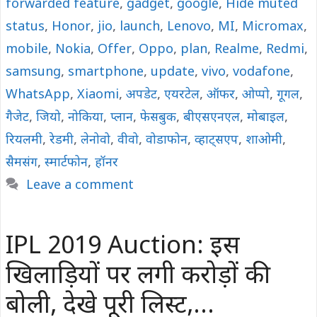
forwarded feature
,
gadget
,
google
,
Hide muted
status
,
Honor
,
jio
,
launch
,
Lenovo
,
MI
,
Micromax
,
mobile
,
Nokia
,
Offer
,
Oppo
,
plan
,
Realme
,
Redmi
,
samsung
,
smartphone
,
update
,
vivo
,
vodafone
,
WhatsApp
,
Xiaomi
,
अपडेट
,
एयरटेल
,
ऑफर
,
ओप्पो
,
गूगल
,
गैजेट
,
जियो
,
नोकिया
,
प्लान
,
फेसबुक
,
बीएसएनएल
,
मोबाइल
,
रियलमी
,
रेडमी
,
लेनोवो
,
वीवो
,
वोडाफोन
,
व्हाट्सएप
,
शाओमी
,
सैमसंग
,
स्मार्टफोन
,
हॉनर
Leave a comment
IPL 2019 Auction: इस
खिलाड़ियों पर लगी करोड़ों की
बोली, देखे पूरी लिस्ट,…