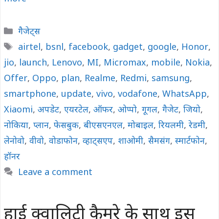
Categories
गैजेट्स
Tags
airtel
,
bsnl
,
facebook
,
gadget
,
google
,
Honor
,
jio
,
launch
,
Lenovo
,
MI
,
Micromax
,
mobile
,
Nokia
,
Offer
,
Oppo
,
plan
,
Realme
,
Redmi
,
samsung
,
smartphone
,
update
,
vivo
,
vodafone
,
WhatsApp
,
Xiaomi
,
अपडेट
,
एयरटेल
,
ऑफर
,
ओप्पो
,
गूगल
,
गैजेट
,
जियो
,
नोकिया
,
प्लान
,
फेसबुक
,
बीएसएनएल
,
मोबाइल
,
रियलमी
,
रेडमी
,
लेनोवो
,
वीवो
,
वोडाफोन
,
व्हाट्सएप
,
शाओमी
,
सैमसंग
,
स्मार्टफोन
,
हॉनर
Leave a comment
हाई क्वालिटी कैमरे के साथ इस