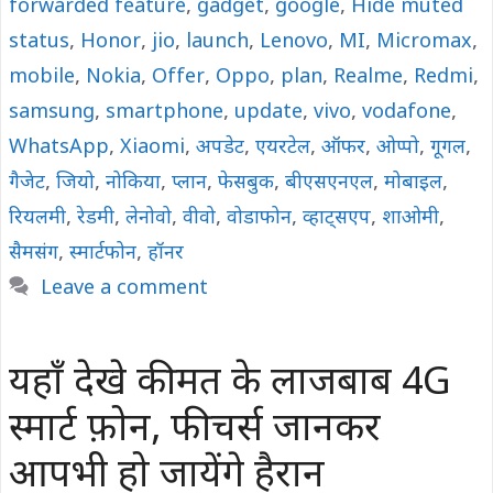
forwarded feature
,
gadget
,
google
,
Hide muted
status
,
Honor
,
jio
,
launch
,
Lenovo
,
MI
,
Micromax
,
mobile
,
Nokia
,
Offer
,
Oppo
,
plan
,
Realme
,
Redmi
,
samsung
,
smartphone
,
update
,
vivo
,
vodafone
,
WhatsApp
,
Xiaomi
,
अपडेट
,
एयरटेल
,
ऑफर
,
ओप्पो
,
गूगल
,
गैजेट
,
जियो
,
नोकिया
,
प्लान
,
फेसबुक
,
बीएसएनएल
,
मोबाइल
,
रियलमी
,
रेडमी
,
लेनोवो
,
वीवो
,
वोडाफोन
,
व्हाट्सएप
,
शाओमी
,
सैमसंग
,
स्मार्टफोन
,
हॉनर
Leave a comment
यहाँ देखे कीमत के लाजबाब 4G
स्मार्ट फ़ोन, फीचर्स जानकर
आपभी हो जायेंगे हैरान