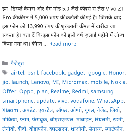
इन- डिस्प्ले कैमरा और गेम मोड 5.0 जैसे फीचर्स से लैस Vivo Z1
Pro की कीमत में 5,000 रुपए की कटौती की गई है। जिसके बाद
इस फोन को 13,990 रुपए की शुरुआती कीमत में खरीदा जा
सकता है। बता दें कि इस फोन को इसी वर्ष जुलाई महीने में लॉन्च
किया गया था। कीमत …
Read more
Categories
गैजेट्स
Tags
airtel
,
bsnl
,
facebook
,
gadget
,
google
,
Honor
,
jio
,
launch
,
Lenovo
,
MI
,
Micromax
,
mobile
,
Nokia
,
Offer
,
Oppo
,
plan
,
Realme
,
Redmi
,
samsung
,
smartphone
,
update
,
vivo
,
vodafone
,
WhatsApp
,
Xiaomi
,
अपडेट
,
एयरटेल
,
ऑफर
,
ओप्पो
,
गूगल
,
गैजेट
,
जियो
,
नोकिया
,
प्लान
,
फेसबुक
,
बीएसएनएल
,
मोबाइल
,
रियलमी
,
रेडमी
,
लेनोवो
,
वीवो
,
वोडाफोन
,
व्हाट्सएप
,
शाओमी
,
सैमसंग
,
स्मार्टफोन
,