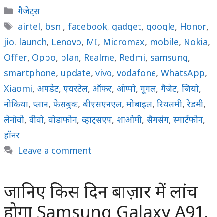
Categories
गैजेट्स
Tags
airtel
,
bsnl
,
facebook
,
gadget
,
google
,
Honor
,
jio
,
launch
,
Lenovo
,
MI
,
Micromax
,
mobile
,
Nokia
,
Offer
,
Oppo
,
plan
,
Realme
,
Redmi
,
samsung
,
smartphone
,
update
,
vivo
,
vodafone
,
WhatsApp
,
Xiaomi
,
अपडेट
,
एयरटेल
,
ऑफर
,
ओप्पो
,
गूगल
,
गैजेट
,
जियो
,
नोकिया
,
प्लान
,
फेसबुक
,
बीएसएनएल
,
मोबाइल
,
रियलमी
,
रेडमी
,
लेनोवो
,
वीवो
,
वोडाफोन
,
व्हाट्सएप
,
शाओमी
,
सैमसंग
,
स्मार्टफोन
,
हॉनर
Leave a comment
जानिए किस दिन बाज़ार में लांच
होगा Samsung Galaxy A91,