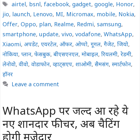
Tags
airtel
,
bsnl
,
facebook
,
gadget
,
google
,
Honor
,
jio
,
launch
,
Lenovo
,
MI
,
Micromax
,
mobile
,
Nokia
,
Offer
,
Oppo
,
plan
,
Realme
,
Redmi
,
samsung
,
smartphone
,
update
,
vivo
,
vodafone
,
WhatsApp
,
Xiaomi
,
अपडेट
,
एयरटेल
,
ऑफर
,
ओप्पो
,
गूगल
,
गैजेट
,
जियो
,
नोकिया
,
प्लान
,
फेसबुक
,
बीएसएनएल
,
मोबाइल
,
रियलमी
,
रेडमी
,
लेनोवो
,
वीवो
,
वोडाफोन
,
व्हाट्सएप
,
शाओमी
,
सैमसंग
,
स्मार्टफोन
,
हॉनर
Leave a comment
WhatsApp पर जल्द आ रहे ये
नए शानदार फीचर, अब चैटिंग
होगी मजेदार