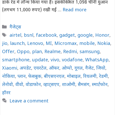
डार्क रेड में लॉन्च किया गया है। इसकी कीमत 1,098 चीनी युआन
(लगभग 11,000 रुपए) रखी गई …
Read more
Categories
गैजेट्स
Tags
airtel
,
bsnl
,
facebook
,
gadget
,
google
,
Honor
,
jio
,
launch
,
Lenovo
,
MI
,
Micromax
,
mobile
,
Nokia
,
Offer
,
Oppo
,
plan
,
Realme
,
Redmi
,
samsung
,
smartphone
,
update
,
vivo
,
vodafone
,
WhatsApp
,
Xiaomi
,
अपडेट
,
एयरटेल
,
ऑफर
,
ओप्पो
,
गूगल
,
गैजेट
,
जियो
,
नोकिया
,
प्लान
,
फेसबुक
,
बीएसएनएल
,
मोबाइल
,
रियलमी
,
रेडमी
,
लेनोवो
,
वीवो
,
वोडाफोन
,
व्हाट्सएप
,
शाओमी
,
सैमसंग
,
स्मार्टफोन
,
हॉनर
Leave a comment