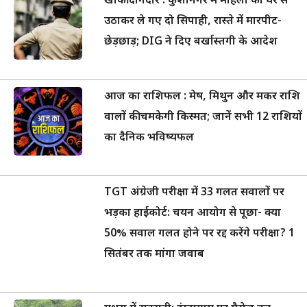
खाकी दागदार : कुशीनगर में महिला को घर से
उठाकर ले गए दो सिपाही, रास्ते में मारपीट-
छेड़छाड़; DIG ने दिए बर्खास्तगी के आदेश
आज का राशिफल : मेष, मिथुन और मकर राशि
वालों की चमकेगी किस्मत; जानें सभी 12 राशियों
का दैनिक भविष्यफल
TGT अंग्रेजी परीक्षा में 33 गलत सवालों पर
भड़का हाईकोर्ट: चयन आयोग से पूछा- क्या
50% सवाल गलत होने पर रद्द करेंगे परीक्षा? 1
सितंबर तक मांगा जवाब