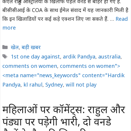
केएल राहुल ऑस्ट्रेलिया के खिलाफ पहले वनडे से बाहर हो गए हैं.
बीसीसीआई के COA के साथ ईमेल संवाद में यह जानकारी मिली है
कि इन खिलाडियों पर कई कड़े एक्शन लिए जा सकते हैं. …
Read
more
Categories
खेल
,
बड़ी खबर
Tags
1st one day against
,
ardik Pandya
,
australia
,
comments on women
,
comments on women">
<meta name="news_keywords" content="Hardik
Pandya
,
kl rahul
,
Sydney
,
will not play
महिलाओं पर कॉमेंट्स: राहुल और
पंड्या पर पड़ेगी भारी, दो वनडे