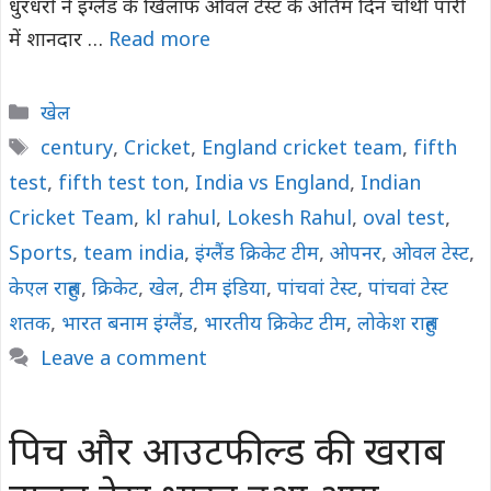
धुरंधरों ने इंग्लैंड के खिलाफ ओवल टेस्ट के अंतिम दिन चौथी पारी
में शानदार …
Read more
Categories
खेल
Tags
century
,
Cricket
,
England cricket team
,
fifth
test
,
fifth test ton
,
India vs England
,
Indian
Cricket Team
,
kl rahul
,
Lokesh Rahul
,
oval test
,
Sports
,
team india
,
इंग्लैंड क्रिकेट टीम
,
ओपनर
,
ओवल टेस्ट
,
केएल राहुल
,
क्रिकेट
,
खेल
,
टीम इंडिया
,
पांचवां टेस्ट
,
पांचवां टेस्ट
शतक
,
भारत बनाम इंग्लैंड
,
भारतीय क्रिकेट टीम
,
लोकेश राहुल
Leave a comment
पिच और आउटफील्ड की खराब