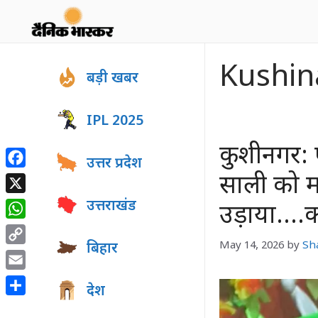
Skip
to
content
Kushin
बड़ी खबर
IPL 2025
कुशीनगर: 
उत्तर प्रदेश
Facebook
साली को म
X
उत्तराखंड
उड़ाया….क
WhatsApp
May 14, 2026
by
Sh
बिहार
Copy
Link
Email
देश
Share