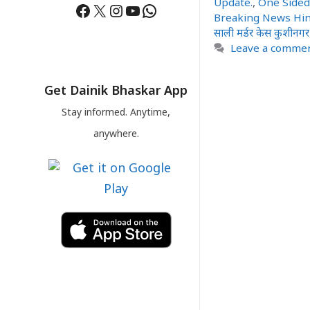
Update.
,
One Sided
Facebook
X
Instagram
YouTube
WhatsApp
Breaking News Hin
साली मर्डर केस कुशीनगर
Leave a comme
Get Dainik Bhaskar App
Stay informed. Anytime,
anywhere.