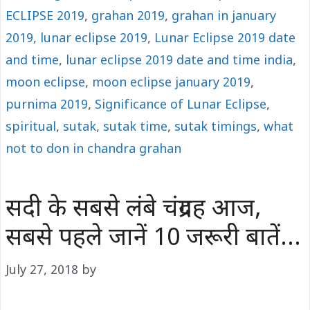
ECLIPSE 2019
,
grahan 2019
,
grahan in january
2019
,
lunar eclipse 2019
,
Lunar Eclipse 2019 date
and time
,
lunar eclipse 2019 date and time india
,
moon eclipse
,
moon eclipse january 2019
,
purnima 2019
,
Significance of Lunar Eclipse
,
spiritual
,
sutak
,
sutak time
,
sutak timings
,
what
not to don in chandra grahan
सदी के सबसे लंबे चंद्रग्रह आज,
सबसे पहले जानें 10 जरूरी बातें…
July 27, 2018
by