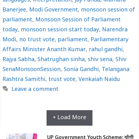
languages
,
interpretation
,
Jay Panda
,
Mamata
Banerjee
,
Modi Government
,
monsoon session of
parliament
,
Monsoon Session of Parliament
today
,
monsoon session start today
,
Narendra
Modi
,
no trust vote
,
parliament
,
Parliamentary
Affairs Minister Ananth Kumar
,
rahul gandhi
,
Rajya Sabha
,
Shatrughan sinha
,
shiv sena
,
Shiv
SenaMonsoonSession
,
Sonia Gandhi
,
Telangana
Rashtra Samithi
,
trust vote
,
Venkaiah Naidu
Leave a comment
+ Load More
UP Government Youth Scheme: योगी