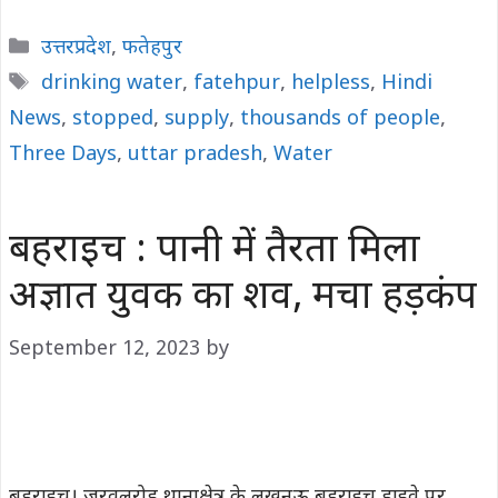
Categories
उत्तरप्रदेश
,
फतेहपुर
Tags
drinking water
,
fatehpur
,
helpless
,
Hindi
News
,
stopped
,
supply
,
thousands of people
,
Three Days
,
uttar pradesh
,
Water
बहराइच : पानी में तैरता मिला
अज्ञात युवक का शव, मचा हड़कंप
September 12, 2023
by
बहराइच। जरवलरोड थानाक्षेत्र के लखनऊ बहराइच हाइवे पर