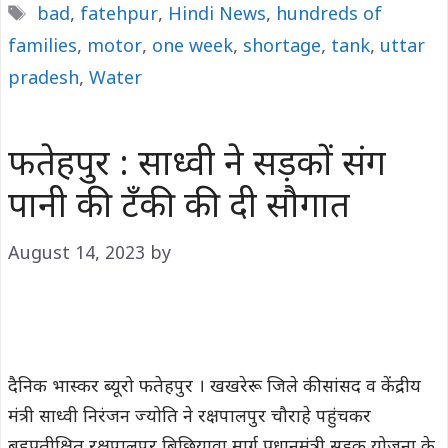
Tags
bad
,
fatehpur
,
Hindi News
,
hundreds of
families
,
motor
,
one week
,
shortage
,
tank
,
uttar
pradesh
,
Water
फतेहपुर : साध्वी ने सड़कों संग
पानी की टँकी की दी सौगात
August 14, 2023
by
दैनिक भास्कर ब्यूरो फतेहपुर । खखरेरू जिले की सांसद व केंद्रीय
मंत्री साध्वी निरंजन ज्योति ने रक्षपालपुर चौराहे पहुंचकर
बहुप्रतीक्षित रक्षपालपुर बिछियावा मार्ग प्रधानमंत्री सड़क योजना के