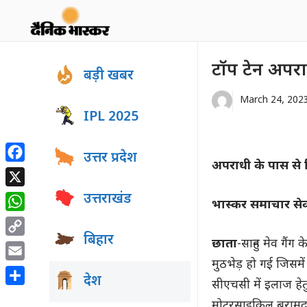
Skip
to
content
टॉप टेन अपराध
बड़ी खबर
March 24, 202
IPL 2025
उत्तर प्रदेश
अपराधी के पास से
Facebook
X
उत्तराखंड
भास्कर समाचार से
WhatsApp
बिहार
छाता
-साहुन मेव गैं
Copy
Link
मुठभेड़ हो गई जिसमे
Email
देश
सीएचसी में इलाज हे
Share
मोटरसाइकिल बरामद ह