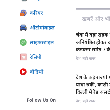
o
A
o
p
करियर
k
p
खबरें और भी ह
ऑटोमोबाइल
चंबा में बड़ा सड़क
अनियंत्रित होकर ख
लाइफस्टाइल
कंडक्टर समेत 7 
रेसिपी
देश
,
बड़ी खबर
वीडियो
देश के कई राज्यो
यात्रा रुकी, काशी 
दिल्ली में रेड अलर्
Follow Us On
देश
,
बड़ी खबर