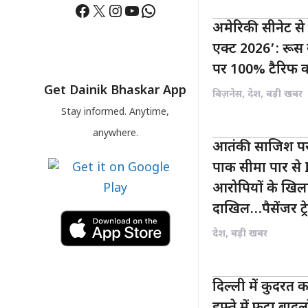
Facebook
X
Instagram
YouTube
WhatsApp
अमेरिकी सीनेट से
एक्ट 2026’: रूस 
पर 100% टैरिफ 
Get Dainik Bhaskar App
बिज़नेस
,
देश
,
बड़ी खबर
Stay informed. Anytime,
anywhere.
आतंकी साजिश पर
पाक सीमा पार से 
आरोपियों के खिलाफ
दाखिल…पैसेंजर ट्र
देश
,
बड़ी खबर
दिल्ली में कुदरत 
हफ्ते में फूटा बाद