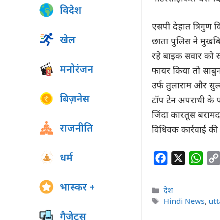
विदेश
एसपी देहात त्रिगुण व
खेल
छाता पुलिस ने मुखब
रहे बाइक सवार को र
मनोरंजन
फायर किया तो साबुन मे
उर्फ तुलाराम और सु
बिज़नेस
टॉप टेन अपराधी के 
जिंदा कारतूस बरामद
राजनीति
विधिवक कार्रवाई की 
धर्म
F
X
W
a
h
c
a
भास्कर +
Categories
देश
e
t
Tags
Hindi News
,
ut
b
s
गैजेट्स