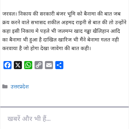
जरवल। निकाय की सरकारी बंजर भूमि को बैनामा की बात जब
क्रय करने वाले सभासद शकील अहमद राइनी से बात की तो उन्होंने
कहा इसी निकाय मे पहले भी जलमग्न खाद गढ्ढा खैलिहान आदि
का बैनामा भी हुआ है दाखिल खारिज भी मैंने बेनामा गलत नही
करवाया है जो होगा देखा जावेगा की बात कही।
F
X
W
C
E
S
a
h
o
m
h
c
a
p
a
a
Categories
उत्तरप्रदेश
e
t
y
i
r
b
s
L
l
e
o
A
i
o
p
n
खबरें और भी हैं...
k
p
k