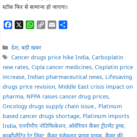
स्टॉक फिर से सामान्य हो जाएगा।
F
X
W
C
E
S
a
h
o
m
h
c
a
p
a
a
Categories
देश
,
बड़ी खबर
e
t
y
i
r
Tags
Cancer drugs price hike India
,
Carboplatin
b
s
L
l
e
new rates
o
,
Cipla cancer medicines
A
i
,
Cisplatin price
o
p
n
increase
,
Indian pharmaceutical news
,
Lifesaving
k
p
k
drugs price revision
,
Middle East crisis impact on
pharma
,
NPPA raises cancer drug prices
,
Oncology drugs supply chain issue.
,
Platinum
based cancer drugs shortage
,
Platinum imports
India
,
एनपीपीए नोटिफिकेशन
,
ओवेरियन कैंसर ट्रीटमेंट ड्रग्स
,
कार्बोप्लैटिन रेट लिस्ट
,
कैंसर इंजेक्शन प्राइस हाइक
,
कैंसर की