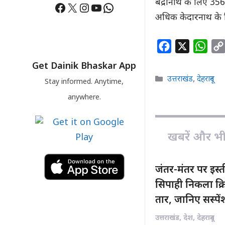
बद्रीनाथ के लिए 35
Facebook
X
Instagram
YouTube
WhatsApp
अधिक केदारनाथ के ल
F
X
W
a
h
Get Dainik Bhaskar App
c
a
Categories
उत्तराखंड
,
देहरादून
Stay informed. Anytime,
e
t
anywhere.
b
s
o
A
o
p
खबरें और भी ह
k
p
जंतर-मंतर पर इस्
सिपाही निकला क्रिम
तार, जानिए सस्पे
उत्तराखंड
,
देश
,
देहरादून