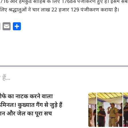
6716 और हेमकुंड साहिब के लिए 17684 पंजीकरण हुए हैं। इसमें सब
िए श्रद्धालुओं ने चार लाख 22 हजार 129 पंजीकरण कराया है।
C
E
S
o
m
h
p
a
a
y
i
r
L
l
e
i
n
ैं...
k
तीफे का नाटक करने वाला
िनल! कुख्यात गैंग से जुड़े हैं
ंशन और जेल का पूरा सच