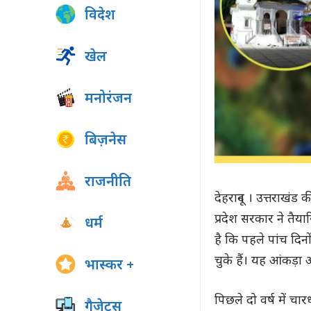
विदेश
खेल
मनोरंजन
बिज़नेस
राजनीति
देहरादून । उत्तराखं
प्रदेश सरकार ने तैया
धर्म
है कि पहले पांच दिनो
चुके हैं। यह आंकड़ा 
भास्कर +
पिछले दो वर्ष में चारध
गैजेट्स