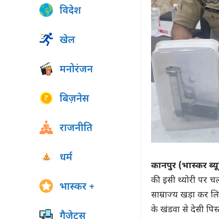
विदेश
खेल
मनोरंजन
बिज़नेस
राजनीति
धर्म
कानपुर (भास्कर ब्यू
की इसी थ्योरी पर चल
भास्कर +
साम्राज्य खड़ा कर लि
के खंडवा से देसी पि
गैजेट्स