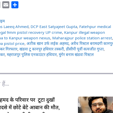
C
E
S
o
m
h
p
a
a
राइम
y
i
r
ias Laeeq Ahmed
,
DCP East Satyajeet Gupta
,
Fatehpur medical
L
l
e
legal 9mm pistol recovery UP crime
,
Kanpur illegal weapon
a to Kanpur weapon nexus
,
Maharajpur police station arrest
,
i
 pistol price
,
अतीक खान उर्फ लईक अहमद
,
अवैध पिस्टल बरामदगी कानपु
n
कर गिरफ्तार
,
खंडवा टू कानपुर हथियार तस्करी
,
डीसीपी पूर्वी सत्यजीत गुप्ता
,
k
स्कर
,
महराजपुर पुलिस एनकाउंटर हथियार
,
मुंगेर बनाम खंडवा पिस्टल
ैं...
द के परिवार पर टूटा दुखों
दसे में छोटे बेटे आबान की मौत,