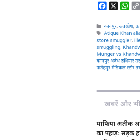
F
X
W
a
h
c
a
Categories
कानपुर
,
उत्तरप्रदेश
,
क्
e
t
Tags
Atique Khan al
b
s
store smuggler
,
il
smuggling
,
Khandw
o
A
Munger vs Khandwa
o
p
कानपुर अवैध हथियार तस्
k
p
फतेहपुर मेडिकल स्टोर त
खबरें और भी ह
माफिया अतीक अहम
का पहाड़: सड़क हा