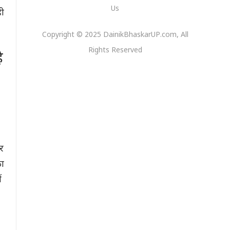
Us
ही
Copyright © 2025 DainikBhaskarUP.com, All
Rights Reserved
ै
कर
का
ं