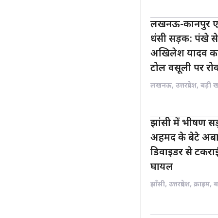
लखनऊ-कानपुर एक्स
धंसी सड़क: पंखे स
अखिलेश यादव का
टोल वसूली पर रो
लखनऊ
,
उत्तरप्रदेश
,
बड़ी 
झांसी में भीषण 
अहमद के बेटे अबा
डिवाइडर से टकराई
घायल
झाँसी
,
उत्तरप्रदेश
,
क्राइम
,
ब