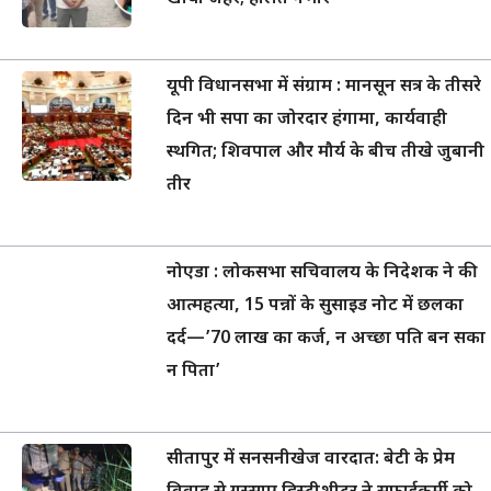
तीर
नोएडा : लोकसभा सचिवालय के निदेशक ने की
आत्महत्या, 15 पन्नों के सुसाइड नोट में छलका
दर्द—’70 लाख का कर्ज, न अच्छा पति बन सका
न पिता’
सीतापुर में सनसनीखेज वारदात: बेटी के प्रेम
विवाह से गुस्साए हिस्ट्रीशीटर ने सफाईकर्मी को
गोलियों से भूना, इलाके में भारी पुलिस बल
तैनात
About Us
|
Privacy
Policy
|
E-Paper
|
Contact Us