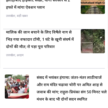
दोनों की मौत; रो पड़ा पूरा परिवार
उत्तरप्रदेश
,
क्राइम
संसद में भयंकर हंगामा: जंतर-मंतर लाठीचार्ज
और राम मंदिर चढ़ावा चोरी पर अमित शाह से
जवाब की मांग; राहुल-प्रियंका संग 50 मिनट चले
मंथन के बाद भी दोनों सदन स्थगित
कपड़े फाड़े, निजी अंग छुए…सुल्तानपुर से BJP
विधायक पर महिला ने लगाया दुष्कर्म के प्रयास
और एसिड फेंकने की धमकी का गंभीर आरोप,
MLA बोले- ‘फर्जीवाड़े की FIR से बचने की
साजिश’