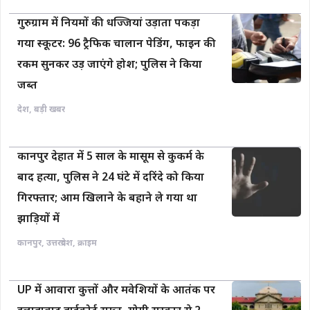
कानपुर देहात में 5 साल के मासूम से कुकर्म के
बाद हत्या, पुलिस ने 24 घंटे में दरिंदे को किया
गिरफ्तार; आम खिलाने के बहाने ले गया था
झाड़ियों में
कानपुर
,
उत्तरप्रदेश
,
क्राइम
UP में आवारा कुत्तों और मवेशियों के आतंक पर
इलाहाबाद हाईकोर्ट सख्त, योगी सरकार से 2
हफ्ते में मांगा ऐक्शन प्लान
उत्तरप्रदेश
,
बड़ी खबर
मालिक की जान बचाने के लिए विषैले नाग से
भिड़ गया वफादार टॉमी, 1 घंटे के खूनी संघर्ष में