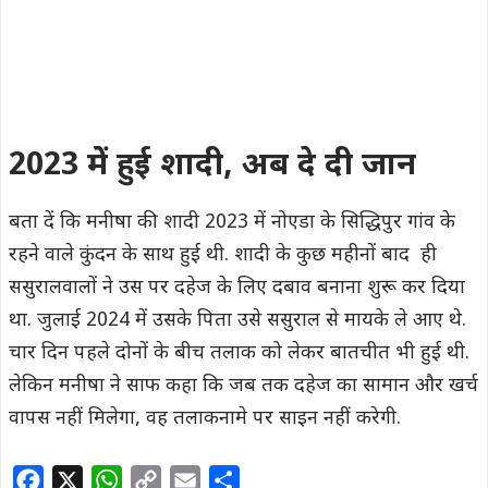
बता दें कि मनीषा की शादी 2023 में नोएडा के सिद्धिपुर गांव के
रहने वाले कुंदन के साथ हुई थी. शादी के कुछ महीनों बाद ही
ससुरालवालों ने उस पर दहेज के लिए दबाव बनाना शुरू कर दिया
था. जुलाई 2024 में उसके पिता उसे ससुराल से मायके ले आए थे.
चार दिन पहले दोनों के बीच तलाक को लेकर बातचीत भी हुई थी.
लेकिन मनीषा ने साफ कहा कि जब तक दहेज का सामान और खर्च
वापस नहीं मिलेगा, वह तलाकनामे पर साइन नहीं करेगी.
F
X
W
C
E
S
a
h
o
m
h
c
a
p
a
a
Categories
बड़ी खबर
,
उत्तरप्रदेश
e
t
y
i
r
b
s
L
l
e
o
A
i
o
p
n