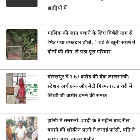
दोनों की मौत; रो पड़ा पूरा परिवार
गोरखपुर में 1.67 करोड़ की बैंक जालसाजी:
स्टेशन अधीक्षक और बेटी गिरफ्तार, डायरी में
लिखी थी अमीर बनने की सनक
झांसी में सनसनी: शादी के 8 महीने बाद रील
बनाने की शौकीन पत्नी ने लगाई फांसी, पति ने
खाया जहर; हालत गंभीर
यूपी विधानसभा में संग्राम : मानसून सत्र के तीसरे
दिन भी सपा का जोरदार हंगामा, कार्यवाही
स्थगित; शिवपाल और मौर्य के बीच तीखे जुबानी