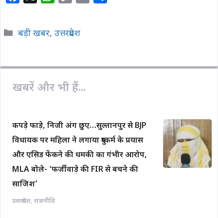
खबरें और भी हैं...
k
p
k
कपड़े फाड़े, निजी अंग छुए…सुल्तानपुर से BJP
विधायक पर महिला ने लगाया दुष्कर्म के प्रयास
और एसिड फेंकने की धमकी का गंभीर आरोप,
MLA बोले- ‘फर्जीवाड़े की FIR से बचने की
साजिश’
उत्तरप्रदेश
,
राजनीति
गुरुग्राम में नियमों की धज्जियां उड़ाता पकड़ा
गया स्कूटर: 96 ट्रैफिक चालान पेडिंग, फाइन की
रकम सुनकर उड़ जाएंगे होश; पुलिस ने किया
जब्त
देश
,
बड़ी खबर