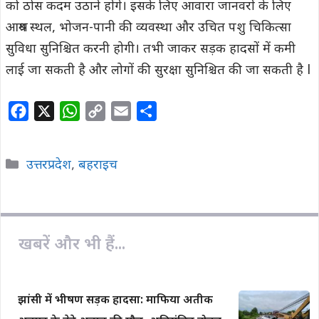
को ठोस कदम उठाने होंगे। इसके लिए आवारा जानवरों के लिए
आश्रय स्थल, भोजन-पानी की व्यवस्था और उचित पशु चिकित्सा
सुविधा सुनिश्चित करनी होगी। तभी जाकर सड़क हादसों में कमी
लाई जा सकती है और लोगों की सुरक्षा सुनिश्चित की जा सकती है l
F
X
W
C
E
S
a
h
o
m
h
c
a
p
a
a
Categories
उत्तरप्रदेश
,
बहराइच
e
t
y
i
r
b
s
L
l
e
o
A
i
o
p
n
खबरें और भी हैं...
k
p
k
झांसी में भीषण सड़क हादसा: माफिया अतीक