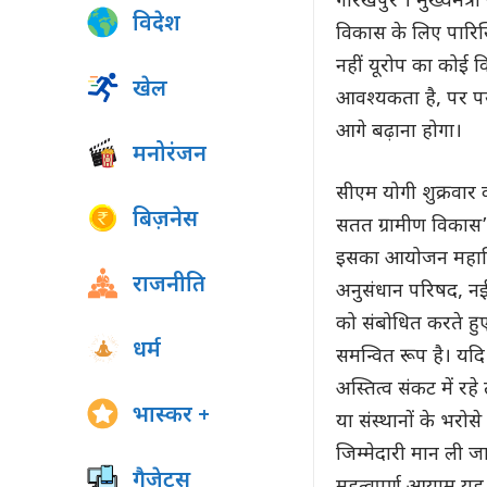
गोरखपुर । मुख्यमंत्
विदेश
विकास के लिए पारिस
नहीं यूरोप का कोई 
खेल
आवश्यकता है, पर पर्
आगे बढ़ाना होगा।
मनोरंजन
सीएम योगी शुक्रवार क
बिज़नेस
सतत ग्रामीण विकास’ 
इसका आयोजन महाविद
राजनीति
अनुसंधान परिषद, नई 
को संबोधित करते हुए
धर्म
समन्वित रूप है। यद
अस्तित्व संकट में रहे 
भास्कर +
या संस्थानों के भरोस
जिम्मेदारी मान ली ज
गैजेट्स