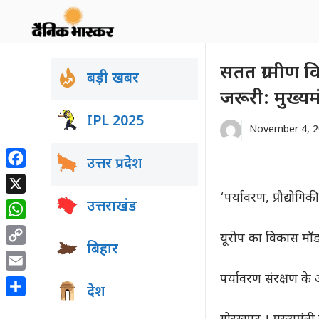
Skip
to
content
सतत ग्रामीण व
बड़ी खबर
जरूरी: मुख्यमंत
IPL 2025
November 4, 
उत्तर प्रदेश
Facebook
‘पर्यावरण, प्रौद्योग
X
उत्तराखंड
WhatsApp
यूरोप का विकास मॉड
बिहार
Copy
Link
पर्यावरण संरक्षण क
Email
देश
Share