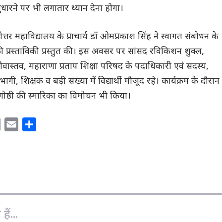
धारने पर भी लगातार ध्यान देना होगा।
्तर महाविद्यालय के प्राचार्य डॉ ओमप्रकाश सिंह ने स्वागत संबोधन के
ठी की प्रस्ताविकी प्रस्तुत की। इस अवसर पर सांसद रविकिशन शुक्ल,
रीवास्तव, महाराणा प्रताप शिक्षा परिषद के पदाधिकारी एवं सदस्य,
्रतिभागी, शिक्षक व बड़ी संख्या में विद्यार्थी मौजूद रहे। कार्यक्रम के दौरान
ीय संगोष्ठी की स्मारिका का विमोचन भी किया।
C
E
S
o
m
h
p
a
a
y
i
r
L
l
e
i
n
ैं...
k