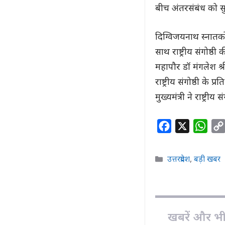
बीच अंतरसंबंध को सु
दिग्विजयनाथ स्नातकोत
साथ राष्ट्रीय संगोष्
महापौर डॉ मंगलेश श्
राष्ट्रीय संगोष्ठी के प
मुख्यमंत्री ने राष्ट्र
F
X
W
a
h
c
a
Categories
उत्तरप्रदेश
,
बड़ी खबर
e
t
b
s
o
A
o
p
खबरें और भी ह
k
p