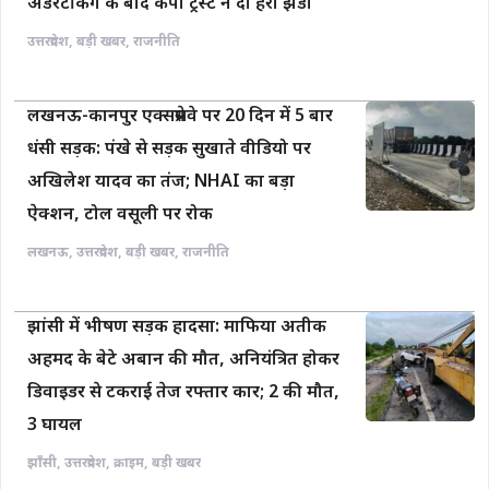
अंडरटेकिंग के बाद केपी ट्रस्ट ने दी हरी झंडी
उत्तरप्रदेश
,
बड़ी खबर
,
राजनीति
लखनऊ-कानपुर एक्सप्रेसवे पर 20 दिन में 5 बार
धंसी सड़क: पंखे से सड़क सुखाते वीडियो पर
अखिलेश यादव का तंज; NHAI का बड़ा
ऐक्शन, टोल वसूली पर रोक
लखनऊ
,
उत्तरप्रदेश
,
बड़ी खबर
,
राजनीति
झांसी में भीषण सड़क हादसा: माफिया अतीक
अहमद के बेटे अबान की मौत, अनियंत्रित होकर
डिवाइडर से टकराई तेज रफ्तार कार; 2 की मौत,
3 घायल
झाँसी
,
उत्तरप्रदेश
,
क्राइम
,
बड़ी खबर