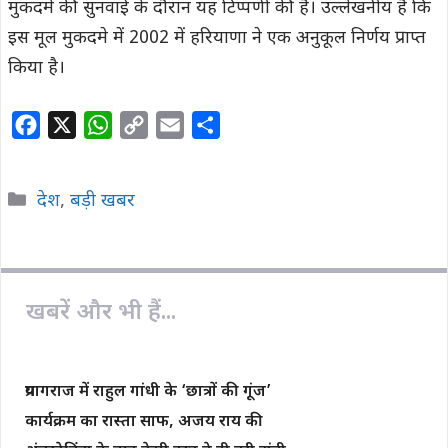
मुकदमे की सुनवाई के दौरान यह टिप्पणी की है। उल्लेखनीय है कि
इस मूल मुकदमे में 2002 में हरियाणा ने एक अनुकूल निर्णय प्राप्त
किया है।
F
X
W
C
E
S
a
h
o
m
h
c
a
p
a
a
Categories
देश
,
बड़ी खबर
e
t
y
i
r
b
s
L
l
e
o
A
i
o
p
n
खबरें और भी हैं...
k
p
k
प्रयागराज में राहुल गांधी के ‘छात्रों की गूंज’
कार्यक्रम का रास्ता साफ, अजय राय की