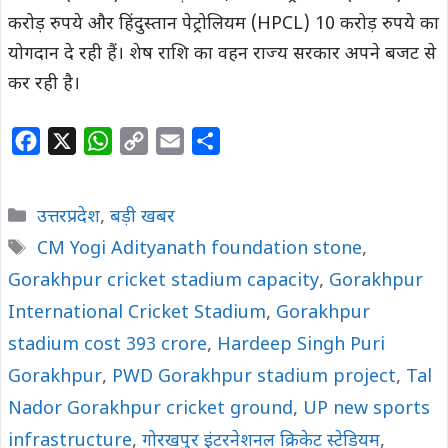
करोड़ रुपये और हिंदुस्तान पेट्रोलियम (HPCL) 10 करोड़ रुपये का
योगदान दे रही हैं। शेष राशि का वहन राज्य सरकार अपने बजट से
कर रही है।
F
X
W
C
E
S
a
h
o
m
h
c
a
p
a
a
Categories
उत्तरप्रदेश
,
बड़ी खबर
e
t
y
i
r
Tags
CM Yogi Adityanath foundation stone
,
b
s
L
l
e
Gorakhpur cricket stadium capacity
o
A
i
,
Gorakhpur
o
p
n
International Cricket Stadium
,
Gorakhpur
k
p
k
stadium cost 393 crore
,
Hardeep Singh Puri
Gorakhpur
,
PWD Gorakhpur stadium project
,
Tal
Nador Gorakhpur cricket ground
,
UP new sports
infrastructure
,
गोरखपुर इंटरनेशनल क्रिकेट स्टेडियम
,