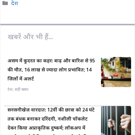
Categories
देश
e
t
y
i
r
b
s
L
l
e
o
A
i
o
p
n
खबरें और भी हैं...
k
p
k
असम में कुदरत का कहर: बाढ़ और बारिश से 95
की मौत, 16 लाख से ज्यादा लोग प्रभावित; 14
जिलों में अलर्ट
देश
,
बड़ी खबर
सनसनीखेज वारदात: 12वीं की छात्रा को 24 घंटे
तक बंधक बनाकर दरिंदगी, नशीली चॉकलेट
देकर किया अप्राकृतिक दुष्कर्म; लॉकअप में