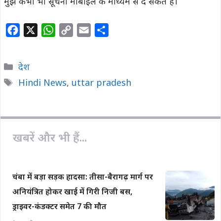
मुझे कभी भी सूचना मोबाइल के माध्यम से दे सकते है।
F
X
W
C
E
S
a
h
o
m
h
c
a
p
a
a
Categories
देश
e
t
y
i
r
Tags
Hindi News
,
uttar pradesh
b
s
L
l
e
o
A
i
o
p
n
k
p
k
खबरें और भी हैं...
चंबा में बड़ा सड़क हादसा: तीसा-बैरागढ़ मार्ग पर
अनियंत्रित होकर खाई में गिरी निजी बस,
ड्राइवर-कंडक्टर समेत 7 की मौत