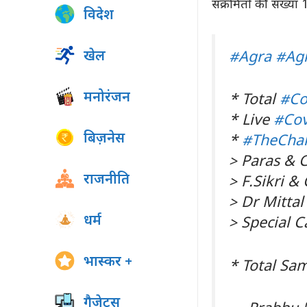
संक्रमितों की संख्या
विदेश
खेल
#Agra
#Ag
मनोरंजन
* Total
#Co
* Live
#Cov
बिज़नेस
*
#TheChal
> Paras & C
राजनीति
> F.Sikri &
> Dr Mittal
धर्म
> Special C
भास्कर +
* Total Sa
गैजेट्स