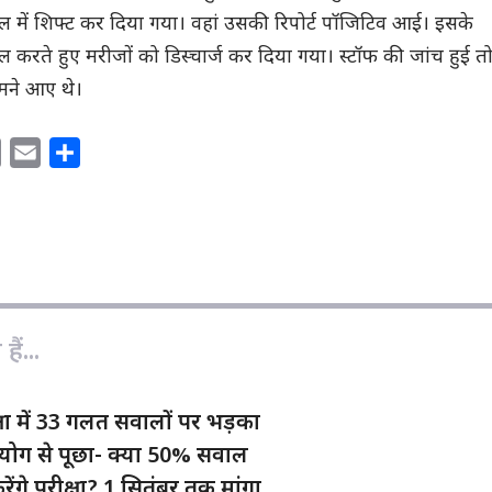
ल में शिफ्ट कर दिया गया। वहां उसकी रिपोर्ट पॉजिटिव आई। इसके
करते हुए मरीजों को डिस्चार्ज कर दिया गया। स्टॉफ की जांच हुई त
मने आए थे।
C
E
S
o
m
h
p
a
a
y
i
r
L
l
e
i
n
ैं...
k
्षा में 33 गलत सवालों पर भड़का
योग से पूछा- क्या 50% सवाल
रेंगे परीक्षा? 1 सितंबर तक मांगा