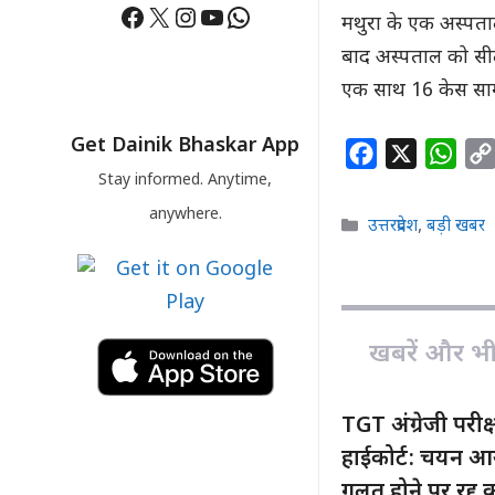
Facebook
X
Instagram
YouTube
WhatsApp
मथुरा के एक अस्पता
बाद अस्पताल को सील 
एक साथ 16 केस सा
Get Dainik Bhaskar App
F
X
W
Stay informed. Anytime,
a
h
c
a
anywhere.
Categories
उत्तरप्रदेश
,
बड़ी खबर
e
t
b
s
o
A
o
p
खबरें और भी ह
k
p
TGT अंग्रेजी परीक
हाईकोर्ट: चयन आ
गलत होने पर रद्द क