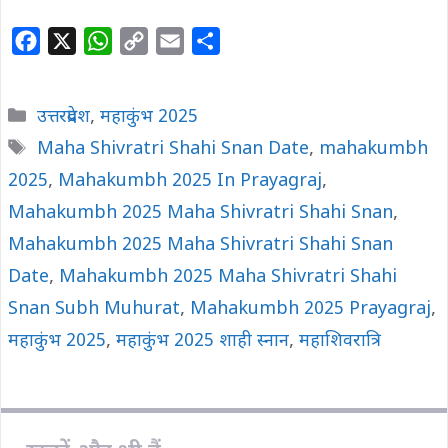
F
X
W
C
E
S
a
h
o
m
h
c
a
p
a
a
Categories
उत्तरप्रदेश
,
महाकुंभ 2025
e
t
y
i
r
Tags
Maha Shivratri Shahi Snan Date
,
mahakumbh
b
s
L
l
e
2025
o
,
Mahakumbh 2025 In Prayagraj
A
i
,
o
p
n
Mahakumbh 2025 Maha Shivratri Shahi Snan
,
k
p
k
Mahakumbh 2025 Maha Shivratri Shahi Snan
Date
,
Mahakumbh 2025 Maha Shivratri Shahi
Snan Subh Muhurat
,
Mahakumbh 2025 Prayagraj
,
महाकुंभ 2025
,
महाकुंभ 2025 शाही स्नान
,
महाशिवरात्रि