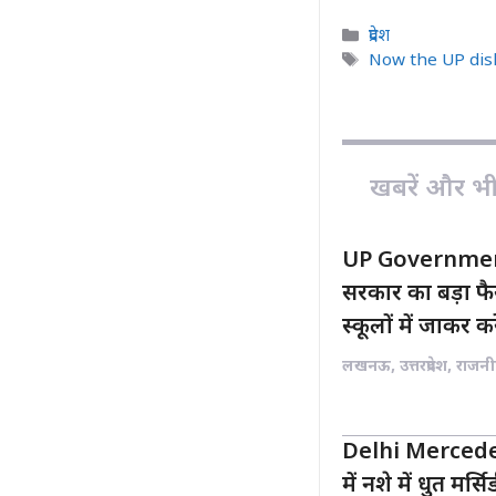
c
a
Categories
प्रदेश
e
t
Tags
Now the UP disli
b
s
o
A
o
p
k
p
खबरें और भी ह
UP Governmen
सरकार का बड़ा 
स्कूलों में जाकर क
लखनऊ
,
उत्तरप्रदेश
,
राजनी
Delhi Mercedes
में नशे में धुत मर