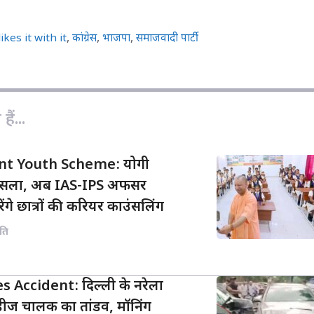
p
a
a
y
i
r
kes it with it
,
कांग्रेस
,
भाजपा
,
समाजवादी पार्टी
L
l
e
i
n
k
ैं...
t Youth Scheme: योगी
फैसला, अब IAS-IPS अफसर
रेंगे छात्रों की करियर काउंसलिंग
ति
 Accident: दिल्ली के नरेला
्सिडीज चालक का तांडव, मॉनिंग