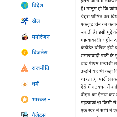
इससे आगामी लोकसभा
विदेश
है। मालूम हो कि कांग्
चेहरा घोषित कर दि
खेल
एकजुट होने की कवायद
सकती है। इसी मुद्दे क
मनोरंजन
महत्वाकांक्षा राष्ट्र
कंडीडेट घोषित होने पर
बिज़नेस
समाजवादी पार्टी के म
बाद पीएम प्रत्याशी 
राजनीति
उन्होंने यह भी कहा 
चाहता हूं। पार्टी प्
धर्म
ऐसे में गठबंधन में 
पीएम का ऐलान कर सक
भास्कर +
महत्वाकांक्षा किसी से
एक स्वर में सभी ने 
गैजेट्स