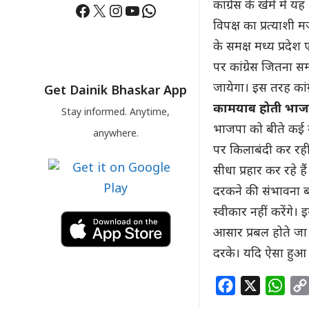
कांग्रेस के खेमे में
Facebook
X
Instagram
YouTube
WhatsApp
विपक्ष का प्रत्याशी 
के समक्ष मध्य प्रदेश
पर कांग्रेस जितना सम
जायेगा। इस तरह कांग्
Get Dainik Bhaskar App
कामयाब होती भा
Stay informed. Anytime,
भाजपा को बीते कई म
anywhere.
पर किलाबंदी कर रही 
सीधा प्रहार कर रहे ह
दरकने की संभावना बढ़
स्वीकार नहीं करेंगे
आसार प्रबल होते जा 
दरके। यदि ऐसा हुआ
F
X
W
a
h