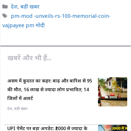
c
a
p
a
a
Categories
देश
,
बड़ी खबर
e
t
y
i
r
Tags
pm-mod -unveils-rs-100-memorial-coin-
b
s
L
l
e
vajpayee pm मोदी
o
A
i
o
p
n
k
p
k
खबरें और भी हैं...
असम में कुदरत का कहर: बाढ़ और बारिश से 95
की मौत, 16 लाख से ज्यादा लोग प्रभावित; 14
जिलों में अलर्ट
देश
,
बड़ी खबर
UPI पेमेंट पर बड़ा अपडेट: ₹2000 से ज्यादा के