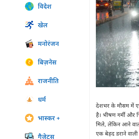
विदेश
खेल
मनोरंजन
बिज़नेस
राजनीति
धर्म
देशभर के मौसम में 
है। भीषण गर्मी और 
भास्कर +
मिले, लेकिन आने वा
एक बेहद डराने वाली
गैजेट्स