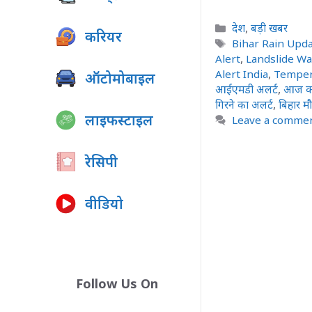
Categories
देश
,
बड़ी खबर
करियर
Tags
Bihar Rain Upd
Alert
,
Landslide W
Alert India
,
Temper
ऑटोमोबाइल
आईएमडी अलर्ट
,
आज क
गिरने का अलर्ट
,
बिहार म
लाइफस्टाइल
Leave a comme
रेसिपी
वीडियो
Follow Us On